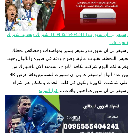
رسيفر بي ان سبورت | 0096555404241 | اشتراك وتجديد اشتراك
bein sport
رسيفر بي ان سبورت رسيفر يتميز بمواصفات وخصائص تجعلك
تعيش اللحظة, تقنيات عالية, وضوح ودقة في صورة والألوان, حيث
وفرته لكم اليوم شركتنا بكافة الأنواع، استمتع الان باختيارك من
بين عدة انواع لرسيفرات بي ان سبورت لتستمتع بدقة عرض 4K
على شاشتك الكبيرة وتكون في قلب الحدث يمكنكم عبر شراء
رسيفر بي ان سبورت اختيار باقات…
اقرأ المزيد