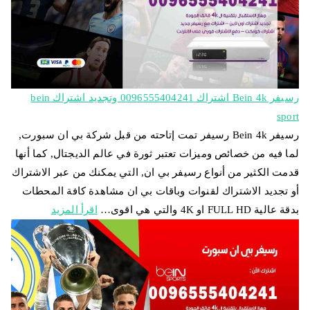
رسيفر Bein 4k اشتراك 0096555404241 وتجديد اشتراك bein
sport
رسيفر Bein 4k رسيفر تمت إتاحته من قبل شركة بي ان سبورت,
لما فيه من خصائص وميزات تعتبر ثورة في عالم الديجتال, كما أنها
قدمت الكثير من أنواع رسيفر بي ان, التي يمكنك من عبر الاشتراك
أو تجديد الاشتراك لقنوات وباقات بي ان مشاهدة كافة المحطات
بدقة عالية FULL HD او 4K والتي هي اقوى…
اقرأ المزيد