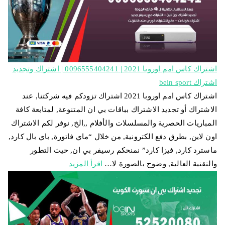
اشتراك كاس امم اوروبا 2021 | 0096555404241 | اشتراك وتجديد
اشتراك bein sport
اشتراك كاس امم اوروبا 2021 اشتراك تزودكم فيه شركتنا, عند
الاشتراك أو تجديد الاشتراك بباقات بي ان المتنوعة, لمتابعة كافة
المباريات الحصرية والمسلسلات والأفلام ,,الخ, نوفر لكم الاشتراك
اون لاين, بطرق دفع الكترونية, من خلال “ماي فاتورة, باي بال كارد,
ماسترد كارد, فيزا كارد” نمنحكم رسيفر بي ان, حيث التطور
والتقنية العالية, وضوح بالصورة لا…
اقرأ المزيد