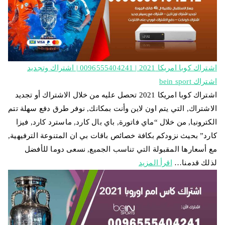
اشتراك كوبا امريكا 2021 | 0096555404241 | اشتراك وتجديد
اشتراك bein sport
اشتراك كوبا امريكا 2021 تحصل عليه من خلال الاشتراك أو تجديد
الاشتراك, التي يتم اون لاين وأنت بمكانك, نوفر طرق دفع سهلة تتم
الكترونيا, من خلال “ماي فاتورة, باي بال كارد, ماسترد كارد, فيزا
كارد” بحيث نزودكم بكافة خصائص باقات بي ان المتنوعة الترفيهية,
مع أسعارها المقبولة التي تناسب الجميع, نسعى دوما للأفضل
لذلك قدمنا…
اقرأ المزيد