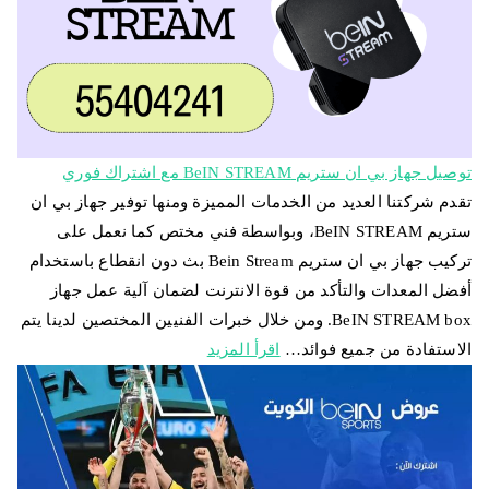
توصيل جهاز بي ان ستريم BeIN STREAM مع اشتراك فوري
تقدم شركتنا العديد من الخدمات المميزة ومنها توفير جهاز بي ان
ستريم BeIN STREAM، وبواسطة فني مختص كما نعمل على
تركيب جهاز بي ان ستريم Bein Stream بث دون انقطاع باستخدام
أفضل المعدات والتأكد من قوة الانترنت لضمان آلية عمل جهاز
BeIN STREAM box. ومن خلال خبرات الفنيين المختصين لدينا يتم
الاستفادة من جميع فوائد…
اقرأ المزيد