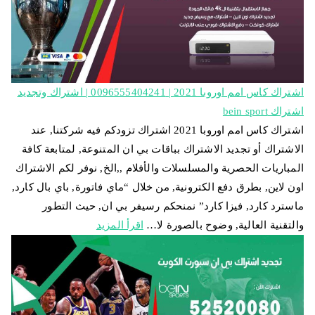
اشتراك كاس امم اوروبا 2021 | 0096555404241 | اشتراك وتجديد
اشتراك bein sport
اشتراك كاس امم اوروبا 2021 اشتراك تزودكم فيه شركتنا, عند
الاشتراك أو تجديد الاشتراك بباقات بي ان المتنوعة, لمتابعة كافة
المباريات الحصرية والمسلسلات والأفلام ,,الخ, نوفر لكم الاشتراك
اون لاين, بطرق دفع الكترونية, من خلال “ماي فاتورة, باي بال كارد,
ماسترد كارد, فيزا كارد” نمنحكم رسيفر بي ان, حيث التطور
والتقنية العالية, وضوح بالصورة لا…
اقرأ المزيد