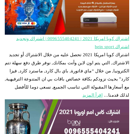
اشتراك كوبا امريكا 2021 | 0096555404241 | اشتراك وتجديد
اشتراك bein sport
اشتراك كوبا امريكا 2021 تحصل عليه من خلال الاشتراك أو تجديد
الاشتراك, التي يتم اون لاين وأنت بمكانك, نوفر طرق دفع سهلة تتم
الكترونيا, من خلال “ماي فاتورة, باي بال كارد, ماسترد كارد, فيزا
كارد” بحيث نزودكم بكافة خصائص باقات بي ان المتنوعة الترفيهية,
مع أسعارها المقبولة التي تناسب الجميع, نسعى دوما للأفضل
لذلك قدمنا…
اقرأ المزيد