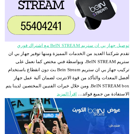
توصيل جهاز بي ان ستريم BeIN STREAM مع اشتراك فوري
تقدم شركتنا العديد من الخدمات المميزة ومنها توفير جهاز بي ان
ستريم BeIN STREAM، وبواسطة فني مختص كما نعمل على
تركيب جهاز بي ان ستريم Bein Stream بث دون انقطاع باستخدام
أفضل المعدات والتأكد من قوة الانترنت لضمان آلية عمل جهاز
BeIN STREAM box. ومن خلال خبرات الفنيين المختصين لدينا يتم
الاستفادة من جميع فوائد…
اقرأ المزيد