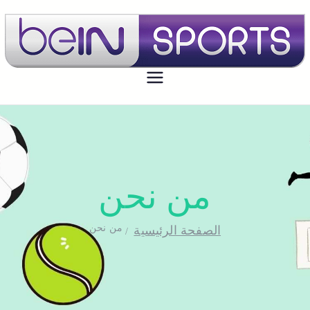
بي ان سبورت الكويت
تجديد اشتراك بي ان سبورت اون لاين
الكويت - bein sport kuwait
من نحن
من نحن
الصفحة الرئيسية