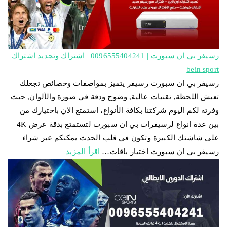
رسيفر بي ان سبورت | 0096555404241 | اشتراك وتجديد اشتراك
bein sport
رسيفر بي ان سبورت رسيفر يتميز بمواصفات وخصائص تجعلك
تعيش اللحظة, تقنيات عالية, وضوح ودقة في صورة والألوان, حيث
وفرته لكم اليوم شركتنا بكافة الأنواع، استمتع الان باختيارك من
بين عدة انواع لرسيفرات بي ان سبورت لتستمتع بدقة عرض 4K
على شاشتك الكبيرة وتكون في قلب الحدث يمكنكم عبر شراء
رسيفر بي ان سبورت اختيار باقات…
اقرأ المزيد