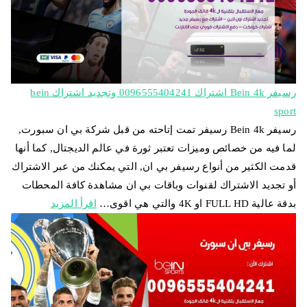
رسيفر Bein 4k اشتراك 0096555404241 وتجديد اشتراك bein
sport
رسيفر Bein 4k رسيفر تمت إتاحته من قبل شركة بي ان سبورت,
لما فيه من خصائص وميزات تعتبر ثورة في عالم الديجتال, كما أنها
قدمت الكثير من أنواع رسيفر بي ان, التي يمكنك من عبر الاشتراك
أو تجديد الاشتراك لقنوات وباقات بي ان مشاهدة كافة المحطات
بدقة عالية FULL HD او 4K والتي هي اقوى…
اقرأ المزيد