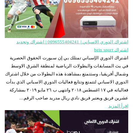
اشتراك الدوري الاسباني | 0096555404241 | اشتراك وتجديد
اشتراك bein sport
اشتراك الدوري الإسباني تمتلك بي إن سبورت الحقوق الحصرية
في بث المسابقات والبطولات الرياضية لمنطقة الشرق الاوسط
وشمال أفريقيا، وستتمتع بمشاهدة هذه البطولات من خلال اشتراك
الدوري الاسباني لتتمتع وتتابع فعاليات الدوري الاسباني الذي بدأت
فعالياته في ١٧ اغسطس ٢٠١٨ وانتهى ب ٢٦ مايو ٢٠١٩ بمشاركة
عشرين فريق ويعتبر فريق نادي ريال مدريد صاحب الرقم…
اقرأ المزيد