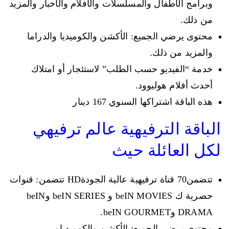
وبرامج الأطفال والمسلسلات والأفلام والأخبار والمزيد
من ذلك.
محتوى يرضي الجميع: الأكشن والكوميديا والدراما
والمزيد من ذلك.
خدمة “الفيديو حسب الطلب” لاستئجار أو امتلاك
أحدث أفلام هوليوود.
هذه الباقة اشتراكها السنوي 167 دينار
الباقة الترفيهية عالم ترفيهي
لكل العائلة حيث
تتضمن70 قناة ترفيهية عالية الجودةHD تتضمن: قنوات
حصرية ك beIN MOVIES و beIN SERIES وbeIN
DRAMA وbeIN GOURMET.
محتوى يرضي الجميع: الأكشن والكوميدياو