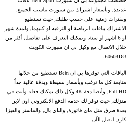
خصصت مجموعة بي ان سبورت Bein Sport باقات
عديدة, وبأسعار اشتراك بين سبورت تناسب الجميع,
وبفترات زمنية على حسب طلبك, حيث تستطيع
الاشتراك بباقات الرياضة أو الترفيه او كليهما, ولمدة شهر
او 6 اشهر او سنة, ويمكنك التعرف على تفاصيل أكثر من
خلال الاتصال مع وكيل بي ان سبورت الكويت
60608183.
الباقات التي توفرها بي ان Bein تستطيع من خلالها
متابعة كل ما ترغب وبأسعار بسيطة وبدقة عالية جداً
Full HD, وأيضا دقة 4K وكل ذلك يمكنك فعله وأنت في
منزلك, حيث نوفر لك خدمة الدفع الالكتروني اون لاين
بعدة طرق مثل ماي فاتورة, والباي بال, والماستر والفيزا
كارد, اتصل الآن.