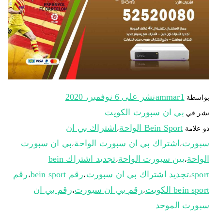
ammar1
نشر على
6 نوفمبر، 2020
بواسطة
بي ان سبورت الكويت
نشر في
Bein Sport الواحة
اشتراك بي ان
ذو علامة
،
سبورت
اشتراك بي ان سبورت الواحة
بي ان سبورت
،
،
الواحة
بين سبورت الواحة
تجديد اشتراك bein
،
،
sport
تجديد اشتراك بي ان سبورت
رقم bein sport
رقم
،
،
،
bein sport الكويت
رقم بي ان سبورت
رقم بي ان
،
،
سبورت الموحد