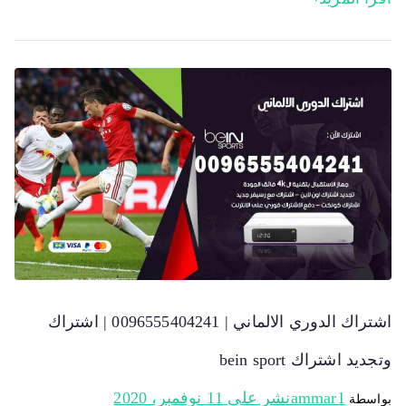
اشتراك الدوري الالماني | 0096555404241 | اشتراك
وتجديد اشتراك bein sport
ammar1
نشر على
11 نوفمبر، 2020
بواسطة