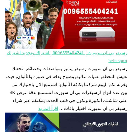
رسيفر بي ان سبورت | 0096555404241 | اشتراك وتجديد اشتراك
bein sport
رسيفر بي ان سبورت رسيفر يتميز بمواصفات وخصائص تجعلك
تعيش اللحظة, تقنيات عالية, وضوح ودقة في صورة والألوان, حيث
وفرته لكم اليوم شركتنا بكافة الأنواع، استمتع الان باختيارك من
بين عدة انواع لرسيفرات بي ان سبورت لتستمتع بدقة عرض 4K
على شاشتك الكبيرة وتكون في قلب الحدث يمكنكم عبر شراء
رسيفر بي ان سبورت اختيار باقات…
اقرأ المزيد