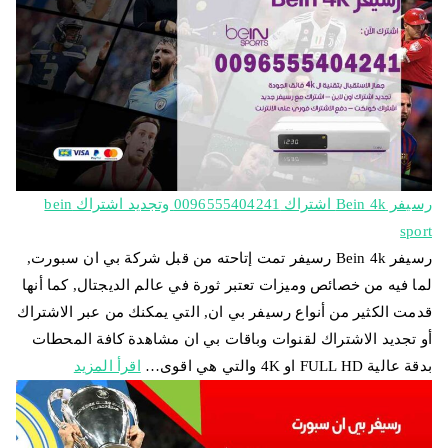
رسيفر Bein 4k اشتراك 0096555404241 وتجديد اشتراك bein
sport
رسيفر Bein 4k رسيفر تمت إتاحته من قبل شركة بي ان سبورت,
لما فيه من خصائص وميزات تعتبر ثورة في عالم الديجتال, كما أنها
قدمت الكثير من أنواع رسيفر بي ان, التي يمكنك من عبر الاشتراك
أو تجديد الاشتراك لقنوات وباقات بي ان مشاهدة كافة المحطات
بدقة عالية FULL HD او 4K والتي هي اقوى…
اقرأ المزيد