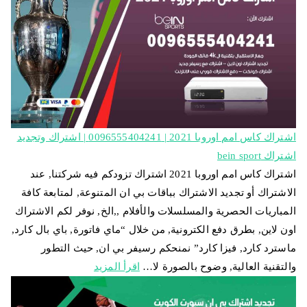
اشتراك كاس امم اوروبا 2021 | 0096555404241 | اشتراك وتجديد
اشتراك bein sport
اشتراك كاس امم اوروبا 2021 اشتراك تزودكم فيه شركتنا, عند
الاشتراك أو تجديد الاشتراك بباقات بي ان المتنوعة, لمتابعة كافة
المباريات الحصرية والمسلسلات والأفلام ,,الخ, نوفر لكم الاشتراك
اون لاين, بطرق دفع الكترونية, من خلال “ماي فاتورة, باي بال كارد,
ماسترد كارد, فيزا كارد” نمنحكم رسيفر بي ان, حيث التطور
والتقنية العالية, وضوح بالصورة لا…
اقرأ المزيد