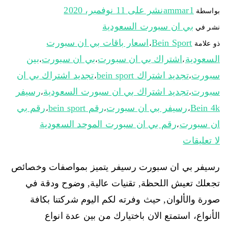
ammar1
نشر على
11 نوفمبر، 2020
بواسطة
بي ان سبورت السعودية
نشر في
Bein Sport
اسعار باقات بي ان سبورت
ذو علامة
،
السعودية
اشتراك بي ان سبورت
بي ان سبورت
بين
،
،
،
سبورت
تجديد اشتراك bein sport
تجديد اشتراك بي ان
،
،
سبورت
تجديد اشتراك بي ان سبورت السعودية
رسيفر
،
،
Bein 4k
رسيفر بي ان سبورت
رقم bein sport
رقم بي
،
،
،
ان سبورت
رقم بي ان سبورت الموحد السعودية
،
لا تعليقات
رسيفر بي ان سبورت رسيفر يتميز بمواصفات وخصائص
تجعلك تعيش اللحظة, تقنيات عالية, وضوح ودقة في
صورة والألوان, حيث وفرته لكم اليوم شركتنا بكافة
الأنواع، استمتع الان باختيارك من بين عدة انواع