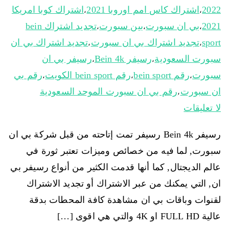
2022
اشتراك كاس امم اوروبا 2021
اشتراك كوبا امريكا
،
،
2021
بي ان سبورت
بين سبورت
تجديد اشتراك bein
،
،
،
sport
تجديد اشتراك بي ان سبورت
تجديد اشتراك بي ان
،
،
سبورت السعودية
رسيفر Bein 4k
رسيفر بي ان
،
،
سبورت
رقم bein sport
رقم bein sport الكويت
رقم بي
،
،
،
ان سبورت
رقم بي ان سبورت الموحد السعودية
،
لا تعليقات
رسيفر Bein 4k رسيفر تمت إتاحته من قبل شركة بي ان
سبورت, لما فيه من خصائص وميزات تعتبر ثورة في
عالم الديجتال, كما أنها قدمت الكثير من أنواع رسيفر بي
ان, التي يمكنك من عبر الاشتراك أو تجديد الاشتراك
لقنوات وباقات بي ان مشاهدة كافة المحطات بدقة
عالية FULL HD او 4K والتي هي اقوى […]