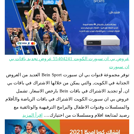
عروض بي ان سبورت الكويت 55404241 عروض تجديد باقات بي
ان سبورت
توفر مجموعة قنوات بي ان سبورت Bein Sport العديد من العروض
الجذابة في الكويت, والتي يمكن من خلالها الاشتراك في باقات بي
ان, أو تجديد الاشتراك في باقات Bein بارخص الاسعار. تشمل
عروض بي ان سبورت الكويت الاشتراك في باقات الرياضة والأفلام
والمسلسلات وقنوات الاطفال والبرامج الترفيهية والوثائقية مع
رصيد لمتابعة افلام ومسلسلات من اختيارك.…
اقرأ المزيد