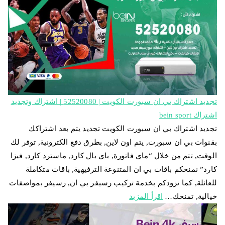
تجديد اشتراك بي ان سبورت الكويت | 52520080 | اشتراك وتجديد
اشتراك bein sport
تجديد اشتراك بي ان سبورت الكويت تجديد يتم بعد اشتراكك
بقنوات بي ان سبورت, يتم اون لاين, بطرق دفع الكترونية, توفر لك
الوقت, تتم من خلال “ماي فاتورة, باي بال كارد, ماسترد كارد, فيزا
كارد” نمنحكم باقات بي ان المتنوعة الترفيهية, باقات متكاملة
للعائلة, كما نزودكم بخدمة تركيب رسيفر بي ان, رسيفر بمواصفات
خيالية, تمنحك…
اقرأ المزيد