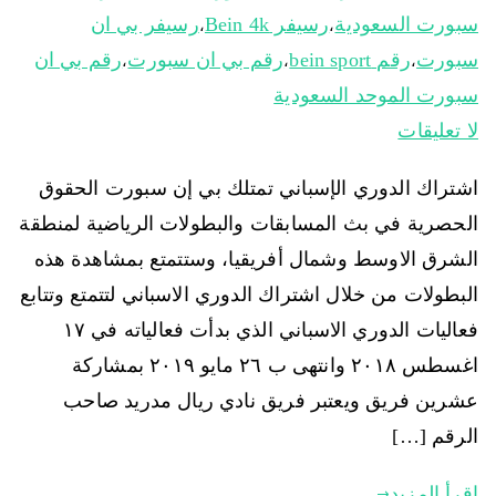
سبورت السعودية
رسيفر Bein 4k
رسيفر بي ان
،
،
سبورت
رقم bein sport
رقم بي ان سبورت
رقم بي ان
،
،
،
سبورت الموحد السعودية
لا تعليقات
اشتراك الدوري الإسباني تمتلك بي إن سبورت الحقوق
الحصرية في بث المسابقات والبطولات الرياضية لمنطقة
الشرق الاوسط وشمال أفريقيا، وستتمتع بمشاهدة هذه
البطولات من خلال اشتراك الدوري الاسباني لتتمتع وتتابع
فعاليات الدوري الاسباني الذي بدأت فعالياته في ١٧
اغسطس ٢٠١٨ وانتهى ب ٢٦ مايو ٢٠١٩ بمشاركة
عشرين فريق ويعتبر فريق نادي ريال مدريد صاحب
الرقم […]
اقرأ المزيد