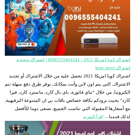
اشتراك كوبا امريكا 2021 | 0096555404241 | اشتراك وتجديد
اشتراك bein sport
اشتراك كوبا امريكا 2021 تحصل عليه من خلال الاشتراك أو تجديد
الاشتراك, التي يتم اون لاين وأنت بمكانك, نوفر طرق دفع سهلة تتم
الكترونيا, من خلال “ماي فاتورة, باي بال كارد, ماسترد كارد, فيزا
كارد” بحيث نزودكم بكافة خصائص باقات بي ان المتنوعة الترفيهية,
مع أسعارها المقبولة التي تناسب الجميع, نسعى دوما للأفضل
لذلك قدمنا…
اقرأ المزيد