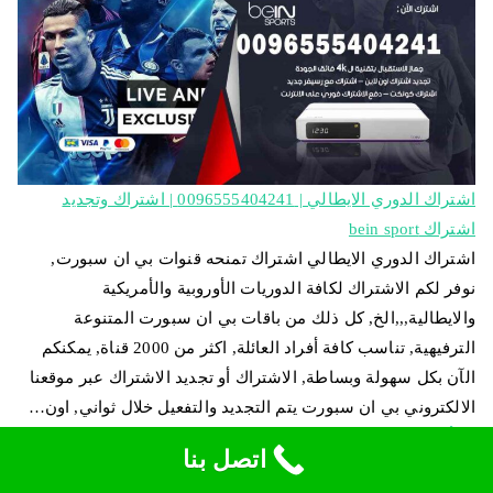
اشتراك الدوري الايطالي | 0096555404241 | اشتراك وتجديد
اشتراك bein sport
اشتراك الدوري الايطالي اشتراك تمنحه قنوات بي ان سبورت,
نوفر لكم الاشتراك لكافة الدوريات الأوروبية والأمريكية
والايطالية,,,الخ, كل ذلك من باقات بي ان سبورت المتنوعة
الترفيهية, تناسب كافة أفراد العائلة, اكثر من 2000 قناة, يمكنكم
الآن بكل سهولة وبساطة, الاشتراك أو تجديد الاشتراك عبر موقعنا
الالكتروني بي ان سبورت يتم التجديد والتفعيل خلال ثواني, اون…
اقرأ المزيد
اتصل بنا