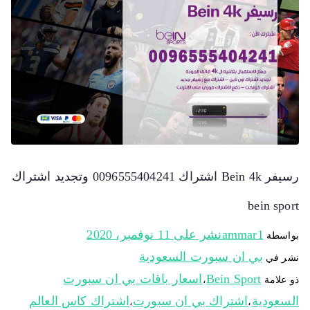
رسيفر Bein 4k اشتراك 0096555404241 وتجديد اشتراك
bein sport
ammar1
نشر على
11 نوفمبر، 2020
بواسطة
بي ان سبورت السعودية
نشر في
Bein Sport
اسعار باقات بي ان سبورت
ذو علامة
،
السعودية
اشتراك بي ان سبورت
اشتراك كاس العالم
،
،