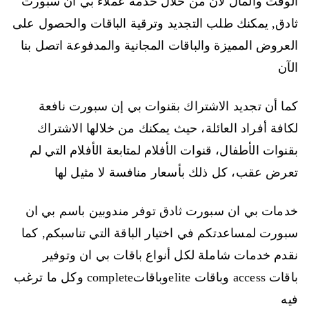
الوقت والمال لان من خلال خدمة عملاء بي ان سبورت
ثادق, يمكنك طلب التجديد وترقية الباقات والحصول على
العروض المميزة والباقات المجانية والمدفوعة اتصل بنا
الآن
كما أن تجديد الاشتراك بقنوات بي إن سبورت نافعة
لكافة أفراد العائلة، حيث يمكنك من خلالها الاشتراك
بقنوات الأطفال، قنوات الأفلام لمتابعة الأفلام التي لم
تعرض عقب، كل ذلك بأسعار منافسة لا مثيل لها
خدمات بي ان سبورت ثادق توفر مندوبين باسم بي ان
سبورت لمساعدتكم في اختيار الباقة التي تناسبكم, كما
نقدم خدمات شاملة لكل أنواع باقات بي ان وتوفير
باقات access وباقات eliteوباقاتcomplete وكل ما ترغب
فيه