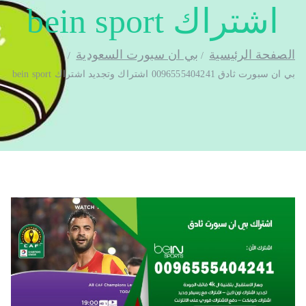
اشتراك bein sport
الصفحة الرئيسية
بي ان سبورت السعودية
بي ان سبورت ثادق 0096555404241 اشتراك وتجديد اشتراك bein sport