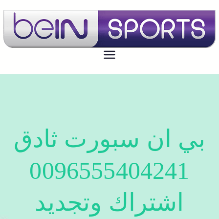
بي ان سبورت الكويت
تجديد اشتراك بي ان سبورت اون لاين
الكويت - bein sport kuwait
بي ان سبورت ثادق
0096555404241
اشتراك وتجديد