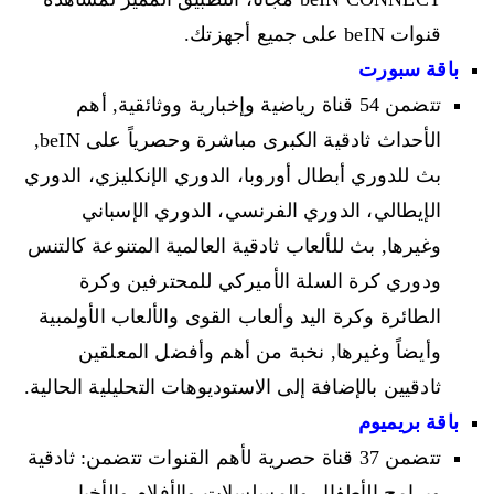
قنوات beIN على جميع أجهزتك.
باقة سبورت
تتضمن 54 قناة رياضية وإخبارية ووثائقية, أهم
الأحداث ثادقية الكبرى مباشرة وحصرياً على beIN,
بث للدوري أبطال أوروبا، الدوري الإنكليزي، الدوري
الإيطالي، الدوري الفرنسي، الدوري الإسباني
وغيرها, بث للألعاب ثادقية العالمية المتنوعة كالتنس
ودوري كرة السلة الأميركي للمحترفين وكرة
الطائرة وكرة اليد وألعاب القوى والألعاب الأولمبية
وأيضاً وغيرها, نخبة من أهم وأفضل المعلقين
ثادقيين بالإضافة إلى الاستوديوهات التحليلية الحالية.
باقة بريميوم
تتضمن 37 قناة حصرية لأهم القنوات تتضمن: ثادقية
وبرامج الأطفال والمسلسلات والأفلام والأخبار