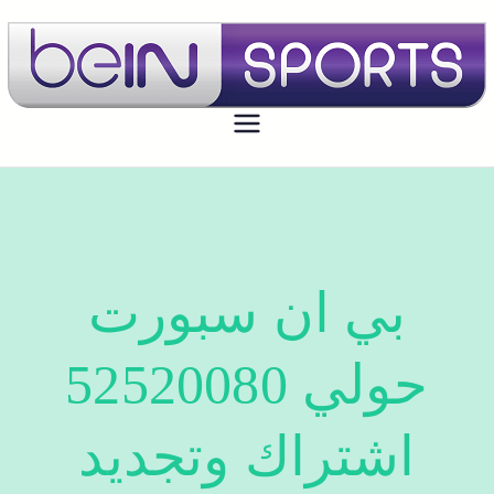
بي ان سبورت الكويت
تجديد اشتراك بي ان سبورت اون لاين
الكويت - bein sport kuwait
بي ان سبورت
حولي 52520080
اشتراك وتجديد