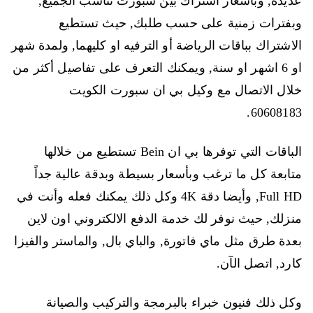
عديدة, وبأسعار اشتراك بين سبورت تناسب الجميع,
وبفترات زمنية على حسب طلبك, حيث تستطيع
الاشتراك بباقات الرياضة أو الترفيه او كليهما, ولمدة شهر
او 6 اشهر او سنة, ويمكنك التعرف على تفاصيل أكثر من
خلال الاتصال مع وكيل بي ان سبورت الكويت
60608183.
الباقات التي توفرها بي ان Bein تستطيع من خلالها
متابعة كل ما ترغب وبأسعار بسيطة وبدقة عالية جداً
Full HD, وأيضا دقة 4K وكل ذلك يمكنك فعله وأنت في
منزلك, حيث نوفر لك خدمة الدفع الالكتروني اون لاين
بعدة طرق مثل ماي فاتورة, والباي بال, والماستر والفيزا
كارد, اتصل الآن.
وكل ذلك فنيون خبراء بالبرمجة والتركيب والصيانة