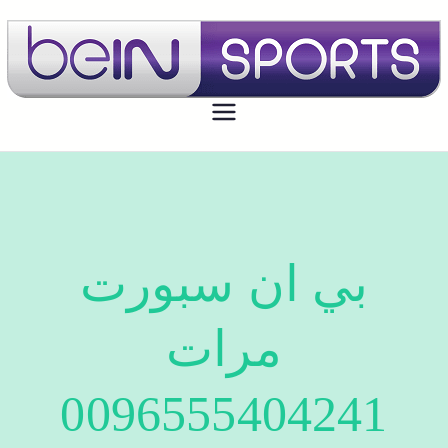
بي ان سبورت الكويت
تجديد اشتراك بي ان سبورت اون لاين
الكويت - bein sport kuwait
بي ان سبورت
مرات
0096555404241