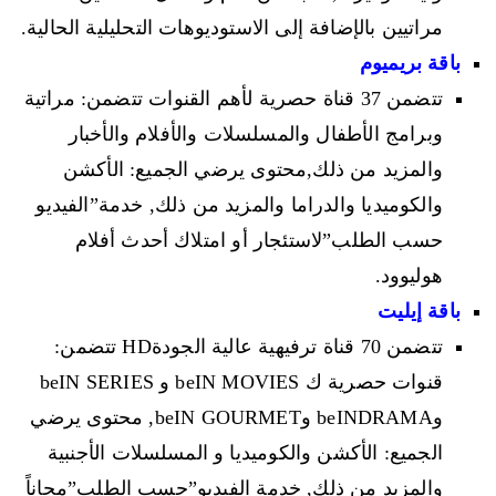
مراتيين بالإضافة إلى الاستوديوهات التحليلية الحالية.
باقة بريميوم
تتضمن 37 قناة حصرية لأهم القنوات تتضمن: مراتية
وبرامج الأطفال والمسلسلات والأفلام والأخبار
والمزيد من ذلك,محتوى يرضي الجميع: الأكشن
والكوميديا والدراما والمزيد من ذلك, خدمة”الفيديو
حسب الطلب”لاستئجار أو امتلاك أحدث أفلام
هوليوود.
باقة إيليت
تتضمن 70 قناة ترفيهية عالية الجودةHD تتضمن:
قنوات حصرية ك beIN MOVIES و beIN SERIES
وbeINDRAMA وbeIN GOURMET, محتوى يرضي
الجميع: الأكشن والكوميديا و المسلسلات الأجنبية
والمزيد من ذلك, خدمة الفيديو”حسب الطلب”مجاناً