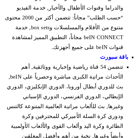
والدراما وقنوات الأطفال والأخبار, خدمة الفيديو
“حسب الطلب” مجاناً: تتضمن أكثر من 2000 محتوى
متنوع من الأفلام والمسلسلات وbox sets, خدمة
beIN CONNECT مجاناً، التطبيق المميز لمشاهدة
قنوات beIN على جميع أجهزتك.
باقة سبورت
تتضمن 54 قناة رياضية وإخبارية ووثائقية, أهم
الأحداث مراتية الكبرى مباشرة وحصرياً على beIN,
بث للدوري أبطال أوروبا، الدوري الإنكليزي، الدوري
الإيطالي، الدوري الفرنسي، الدوري الإسباني
وغيرها, بث للألعاب مراتية العالمية المتنوعة كالتنس
ودوري كرة السلة الأميركي للمحترفين وكرة
الطائرة وكرة اليد وألعاب القوى والألعاب الأولمبية
وأيضاً وغيرها, نخبة من أهم وأفضل المعلقين