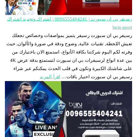
رسيفر بي ان سبورت | 0096555404241 | اشتراك وتجديد اشتراك
bein sport
رسيفر بي ان سبورت رسيفر يتميز بمواصفات وخصائص تجعلك
تعيش اللحظة, تقنيات عالية, وضوح ودقة في صورة والألوان, حيث
وفرته لكم اليوم شركتنا بكافة الأنواع، استمتع الان باختيارك من
بين عدة انواع لرسيفرات بي ان سبورت لتستمتع بدقة عرض 4K
على شاشتك الكبيرة وتكون في قلب الحدث يمكنكم عبر شراء
رسيفر بي ان سبورت اختيار باقات…
اقرأ المزيد