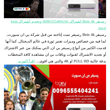
رسيفر Bein 4k اشتراك 0096555404241 وتجديد اشتراك bein
sport
رسيفر Bein 4k رسيفر تمت إتاحته من قبل شركة بي ان سبورت,
لما فيه من خصائص وميزات تعتبر ثورة في عالم الديجتال, كما أنها
قدمت الكثير من أنواع رسيفر بي ان, التي يمكنك من عبر الاشتراك
أو تجديد الاشتراك لقنوات وباقات بي ان مشاهدة كافة المحطات
بدقة عالية FULL HD او 4K والتي هي اقوى…
اقرأ المزيد