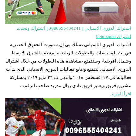
اشتراك الدوري الاسباني | 0096555404241 | اشتراك وتجديد
اشتراك bein sport
اشتراك الدوري الإسباني تمتلك بي إن سبورت الحقوق الحصرية
في بث المسابقات والبطولات الرياضية لمنطقة الشرق الاوسط
وشمال أفريقيا، وستتمتع بمشاهدة هذه البطولات من خلال اشتراك
الدوري الاسباني لتتمتع وتتابع فعاليات الدوري الاسباني الذي بدأت
فعالياته في ١٧ اغسطس ٢٠١٨ وانتهى ب ٢٦ مايو ٢٠١٩ بمشاركة
عشرين فريق ويعتبر فريق نادي ريال مدريد صاحب الرقم…
اقرأ المزيد