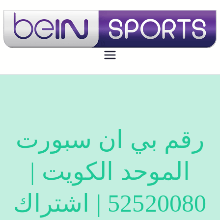
بي ان سبورت الكويت
تجديد اشتراك بي ان سبورت اون لاين
الكويت - bein sport kuwait
رقم بي ان سبورت
الموحد الكويت |
52520080 | اشتراك