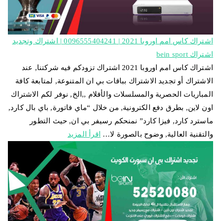
اشتراك كاس امم اوروبا 2021 | 0096555404241 | اشتراك وتجديد
اشتراك bein sport
اشتراك كاس امم اوروبا 2021 اشتراك تزودكم فيه شركتنا, عند
الاشتراك أو تجديد الاشتراك بباقات بي ان المتنوعة, لمتابعة كافة
المباريات الحصرية والمسلسلات والأفلام ,,الخ, نوفر لكم الاشتراك
اون لاين, بطرق دفع الكترونية, من خلال “ماي فاتورة, باي بال كارد,
ماسترد كارد, فيزا كارد” نمنحكم رسيفر بي ان, حيث التطور
والتقنية العالية, وضوح بالصورة لا…
اقرأ المزيد