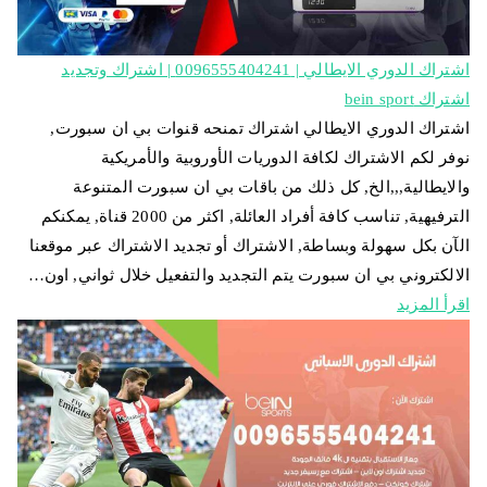
اشتراك الدوري الايطالي | 0096555404241 | اشتراك وتجديد
اشتراك bein sport
اشتراك الدوري الايطالي اشتراك تمنحه قنوات بي ان سبورت,
نوفر لكم الاشتراك لكافة الدوريات الأوروبية والأمريكية
والايطالية,,,الخ, كل ذلك من باقات بي ان سبورت المتنوعة
الترفيهية, تناسب كافة أفراد العائلة, اكثر من 2000 قناة, يمكنكم
الآن بكل سهولة وبساطة, الاشتراك أو تجديد الاشتراك عبر موقعنا
الالكتروني بي ان سبورت يتم التجديد والتفعيل خلال ثواني, اون…
اقرأ المزيد