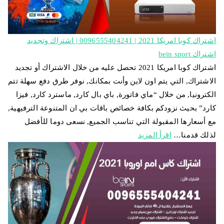
اشتراك كوبا امريكا 2021 | 0096555404241 | اشتراك وتجديد
اشتراك bein sport
اشتراك كوبا امريكا 2021 تحصل عليه من خلال الاشتراك أو تجديد
الاشتراك, التي يتم اون لاين وأنت بمكانك, نوفر طرق دفع سهلة تتم
الكترونيا, من خلال “ماي فاتورة, باي بال كارد, ماسترد كارد, فيزا
كارد” بحيث نزودكم بكافة خصائص باقات بي ان المتنوعة الترفيهية,
مع أسعارها المقبولة التي تناسب الجميع, نسعى دوما للأفضل
لذلك قدمنا…
اقرأ المزيد