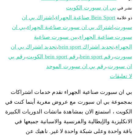
بي ان سبورت الكويت
نشر في
Bein Sport صناعية الجهراء
اشتراك بي ان
ذو علامة
،
سبورت
اشتراك بي ان سبورت صناعية الجهراء
بي ان
،
،
سبورت صناعية الجهراء
بين سبورت صناعية
،
الجهراء
تجديد اشتراك bein sport
تجديد اشتراك بي ان
،
،
سبورت
رقم bein sport
رقم bein sport الكويت
رقم بي
،
،
،
ان سبورت
رقم بي ان سبورت الموحد
،
لا تعليقات
بي ان سبورت صناعية الجهراء نقدم خدمات اشتراكات
بمجموعة بي ان سبورت مع عروض مغرية أينما كنت في
الكويت ، استمتع الان بمشاهدة ماتشات الدوريات الكبيرة
الانكليزية والإيطالية والفرنسية والاسبانية جميعها في
باقة واحدة وعلى شبكة واحدة لا غير. ناهيك عن