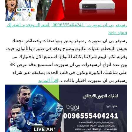
رسيفر بي ان سبورت | 0096555404241 | اشتراك وتجديد اشتراك
bein sport
رسيفر بي ان سبورت رسيفر يتميز بمواصفات وخصائص تجعلك
تعيش اللحظة, تقنيات عالية, وضوح ودقة في صورة والألوان, حيث
وفرته لكم اليوم شركتنا بكافة الأنواع، استمتع الان باختيارك من
بين عدة انواع لرسيفرات بي ان سبورت لتستمتع بدقة عرض 4K
على شاشتك الكبيرة وتكون في قلب الحدث يمكنكم عبر شراء
رسيفر بي ان سبورت اختيار باقات…
اقرأ المزيد