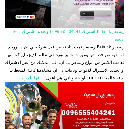
رسيفر Bein 4k اشتراك 0096555404241 وتجديد اشتراك bein
sport
رسيفر Bein 4k رسيفر تمت إتاحته من قبل شركة بي ان سبورت,
لما فيه من خصائص وميزات تعتبر ثورة في عالم الديجتال, كما أنها
قدمت الكثير من أنواع رسيفر بي ان, التي يمكنك من عبر الاشتراك
أو تجديد الاشتراك لقنوات وباقات بي ان مشاهدة كافة المحطات
بدقة عالية FULL HD او 4K والتي هي اقوى…
اقرأ المزيد