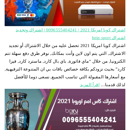
اشتراك كوبا امريكا 2021 | 0096555404241 | اشتراك وتجديد
اشتراك bein sport
اشتراك كوبا امريكا 2021 تحصل عليه من خلال الاشتراك أو تجديد
الاشتراك, التي يتم اون لاين وأنت بمكانك, نوفر طرق دفع سهلة تتم
الكترونيا, من خلال “ماي فاتورة, باي بال كارد, ماسترد كارد, فيزا
كارد” بحيث نزودكم بكافة خصائص باقات بي ان المتنوعة الترفيهية,
مع أسعارها المقبولة التي تناسب الجميع, نسعى دوما للأفضل
لذلك قدمنا…
اقرأ المزيد