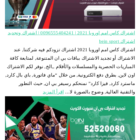
اشتراك كاس امم اوروبا 2021 | 0096555404241 | اشتراك وتجديد
اشتراك bein sport
اشتراك كاس امم اوروبا 2021 اشتراك تزودكم فيه شركتنا, عند
الاشتراك أو تجديد الاشتراك بباقات بي ان المتنوعة, لمتابعة كافة
المباريات الحصرية والمسلسلات والأفلام ,,الخ, نوفر لكم الاشتراك
اون لاين, بطرق دفع الكترونية, من خلال “ماي فاتورة, باي بال كارد,
ماسترد كارد, فيزا كارد” نمنحكم رسيفر بي ان, حيث التطور
والتقنية العالية, وضوح بالصورة لا…
اقرأ المزيد