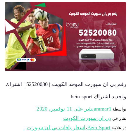
رقم بي ان سبورت الموحد الكويت | 52520080 | اشتراك
وتجديد اشتراك bein sport
ammar1
نشر على
11 نوفمبر، 2020
بواسطة
بي ان سبورت الكويت
نشر في
Bein Sport
اسعار باقات بي ان سبورت
ذو علامة
،