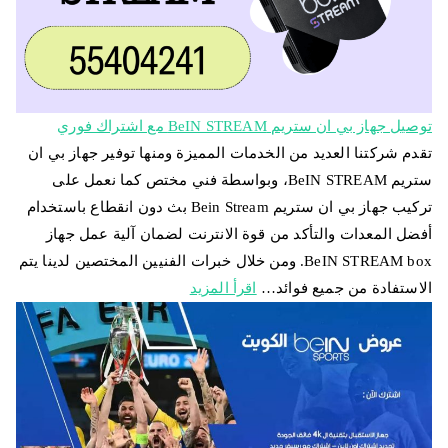
توصيل جهاز بي ان ستريم BeIN STREAM مع اشتراك فوري
تقدم شركتنا العديد من الخدمات المميزة ومنها توفير جهاز بي ان
ستريم BeIN STREAM، وبواسطة فني مختص كما نعمل على
تركيب جهاز بي ان ستريم Bein Stream بث دون انقطاع باستخدام
أفضل المعدات والتأكد من قوة الانترنت لضمان آلية عمل جهاز
BeIN STREAM box. ومن خلال خبرات الفنيين المختصين لدينا يتم
الاستفادة من جميع فوائد…
اقرأ المزيد