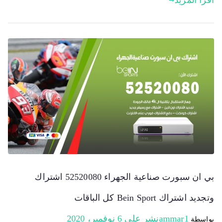
اقرأ المزيد
بي ان سبورت صناعية الجهراء 52520080 اشتراك
وتجديد اشتراك Bein Sport كل الباقات
ammar1
نشر على
6 نوفمبر، 2020
بواسطة