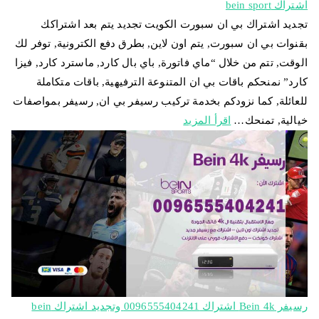
اشتراك bein sport
تجديد اشتراك بي ان سبورت الكويت تجديد يتم بعد اشتراكك
بقنوات بي ان سبورت, يتم اون لاين, بطرق دفع الكترونية, توفر لك
الوقت, تتم من خلال “ماي فاتورة, باي بال كارد, ماسترد كارد, فيزا
كارد” نمنحكم باقات بي ان المتنوعة الترفيهية, باقات متكاملة
للعائلة, كما نزودكم بخدمة تركيب رسيفر بي ان, رسيفر بمواصفات
خيالية, تمنحك…
اقرأ المزيد
رسيفر Bein 4k اشتراك 0096555404241 وتجديد اشتراك bein