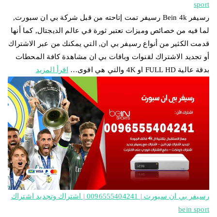
sport
رسيفر Bein 4k رسيفر تمت إتاحته من قبل شركة بي ان سبورت,
لما فيه من خصائص وميزات تعتبر ثورة في عالم الديجتال, كما أنها
قدمت الكثير من أنواع رسيفر بي ان, التي يمكنك من عبر الاشتراك
أو تجديد الاشتراك لقنوات وباقات بي ان مشاهدة كافة المحطات
بدقة عالية FULL HD او 4K والتي هي اقوى…
اقرأ المزيد
رسيفر بي ان سبورت | 0096555404241 | اشتراك وتجديد اشتراك
bein sport