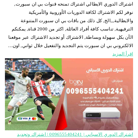
اشتراك الدوري الايطالي اشتراك تمنحه قنوات بي ان سبورت,
نوفر لكم الاشتراك لكافة الدوريات الأوروبية والأمريكية
والايطالية,,,الخ, كل ذلك من باقات بي ان سبورت المتنوعة
الترفيهية, تناسب كافة أفراد العائلة, اكثر من 2000 قناة, يمكنكم
الآن بكل سهولة وبساطة, الاشتراك أو تجديد الاشتراك عبر موقعنا
الالكتروني بي ان سبورت يتم التجديد والتفعيل خلال ثواني, اون…
اقرأ المزيد
اشتراك الدوري الاسباني | 0096555404241 | اشتراك وتجديد