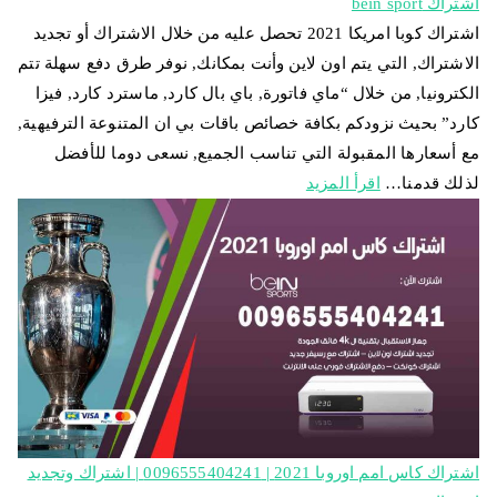
اشتراك bein sport
اشتراك كوبا امريكا 2021 تحصل عليه من خلال الاشتراك أو تجديد
الاشتراك, التي يتم اون لاين وأنت بمكانك, نوفر طرق دفع سهلة تتم
الكترونيا, من خلال “ماي فاتورة, باي بال كارد, ماسترد كارد, فيزا
كارد” بحيث نزودكم بكافة خصائص باقات بي ان المتنوعة الترفيهية,
مع أسعارها المقبولة التي تناسب الجميع, نسعى دوما للأفضل
لذلك قدمنا…
اقرأ المزيد
اشتراك كاس امم اوروبا 2021 | 0096555404241 | اشتراك وتجديد