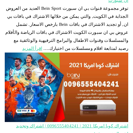
ان سبورت
توفر مجموعة قنوات بي ان سبورت Bein Sport العديد من العروض
الجذابة في الكويت, والتي يمكن من خلالها الاشتراك في باقات بي
ان, أو تجديد الاشتراك في باقات Bein بارخص الاسعار. تشمل
عروض بي ان سبورت الكويت الاشتراك في باقات الرياضة والأفلام
والمسلسلات وقنوات الاطفال والبرامج الترفيهية والوثائقية مع
رصيد لمتابعة افلام ومسلسلات من اختيارك.…
اقرأ المزيد
اشتراك كوبا امريكا 2021 | 0096555404241 | اشتراك وتجديد