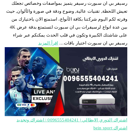
رسيفر بي ان سبورت رسيفر يتميز بمواصفات وخصائص تجعلك
تعيش اللحظة, تقنيات عالية, وضوح ودقة في صورة والألوان, حيث
وفرته لكم اليوم شركتنا بكافة الأنواع، استمتع الان باختيارك من
بين عدة انواع لرسيفرات بي ان سبورت لتستمتع بدقة عرض 4K
على شاشتك الكبيرة وتكون في قلب الحدث يمكنكم عبر شراء
رسيفر بي ان سبورت اختيار باقات…
اقرأ المزيد
اشتراك الدوري الايطالي | 0096555404241 | اشتراك وتجديد
اشتراك bein sport