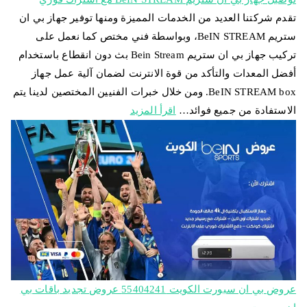
تقدم شركتنا العديد من الخدمات المميزة ومنها توفير جهاز بي ان
ستريم BeIN STREAM، وبواسطة فني مختص كما نعمل على
تركيب جهاز بي ان ستريم Bein Stream بث دون انقطاع باستخدام
أفضل المعدات والتأكد من قوة الانترنت لضمان آلية عمل جهاز
BeIN STREAM box. ومن خلال خبرات الفنيين المختصين لدينا يتم
الاستفادة من جميع فوائد…
اقرأ المزيد
عروض بي ان سبورت الكويت 55404241 عروض تجديد باقات بي