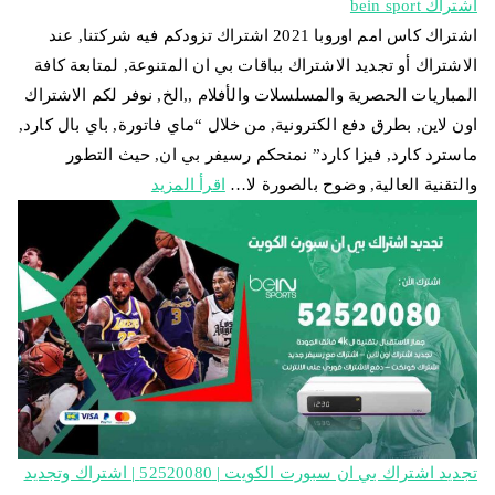
اشتراك bein sport
اشتراك كاس امم اوروبا 2021 اشتراك تزودكم فيه شركتنا, عند
الاشتراك أو تجديد الاشتراك بباقات بي ان المتنوعة, لمتابعة كافة
المباريات الحصرية والمسلسلات والأفلام ,,الخ, نوفر لكم الاشتراك
اون لاين, بطرق دفع الكترونية, من خلال “ماي فاتورة, باي بال كارد,
ماسترد كارد, فيزا كارد” نمنحكم رسيفر بي ان, حيث التطور
والتقنية العالية, وضوح بالصورة لا…
اقرأ المزيد
تجديد اشتراك بي ان سبورت الكويت | 52520080 | اشتراك وتجديد