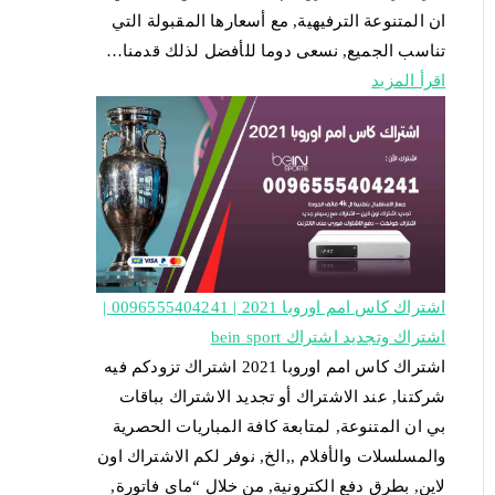
ان المتنوعة الترفيهية, مع أسعارها المقبولة التي
تناسب الجميع, نسعى دوما للأفضل لذلك قدمنا…
اقرأ المزيد
اشتراك كاس امم اوروبا 2021 | 0096555404241 |
اشتراك وتجديد اشتراك bein sport
اشتراك كاس امم اوروبا 2021 اشتراك تزودكم فيه
شركتنا, عند الاشتراك أو تجديد الاشتراك بباقات
بي ان المتنوعة, لمتابعة كافة المباريات الحصرية
والمسلسلات والأفلام ,,الخ, نوفر لكم الاشتراك اون
لاين, بطرق دفع الكترونية, من خلال “ماي فاتورة,