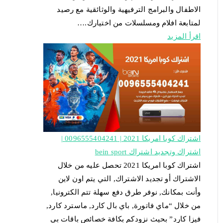
الاطفال والبرامج الترفيهية والوثائقية مع رصيد
لمتابعة افلام ومسلسلات من اختيارك.…
اقرأ المزيد
اشتراك كوبا امريكا 2021 | 0096555404241 |
اشتراك وتجديد اشتراك bein sport
اشتراك كوبا امريكا 2021 تحصل عليه من خلال
الاشتراك أو تجديد الاشتراك, التي يتم اون لاين
وأنت بمكانك, نوفر طرق دفع سهلة تتم الكترونيا,
من خلال “ماي فاتورة, باي بال كارد, ماسترد كارد,
فيزا كارد” بحيث نزودكم بكافة خصائص باقات بي