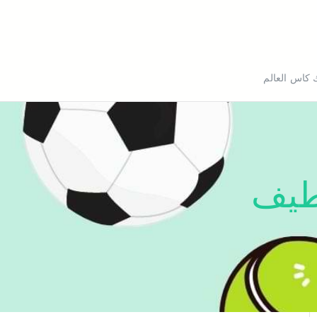
bein sport k
 كاس العالم
طيف