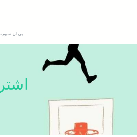
بي ان سبورت
اشتر