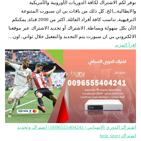
نوفر لكم الاشتراك لكافة الدوريات الأوروبية والأمريكية
والايطالية,,,الخ, كل ذلك من باقات بي ان سبورت المتنوعة
الترفيهية, تناسب كافة أفراد العائلة, اكثر من 2000 قناة, يمكنكم
الآن بكل سهولة وبساطة, الاشتراك أو تجديد الاشتراك عبر موقعنا
الالكتروني بي ان سبورت يتم التجديد والتفعيل خلال ثواني, اون…
اقرأ المزيد
اشتراك الدوري الاسباني | 0096555404241 | اشتراك وتجديد
اشتراك bein sport