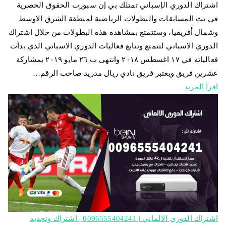
اشتراك الدوري الإسباني تمتلك بي إن سبورت الحقوق الحصرية
في بث المسابقات والبطولات الرياضية لمنطقة الشرق الاوسط
وشمال أفريقيا، وستتمتع بمشاهدة هذه البطولات من خلال اشتراك
الدوري الاسباني لتتمتع وتتابع فعاليات الدوري الاسباني الذي بدأت
فعالياته في ١٧ اغسطس ٢٠١٨ وانتهى ب ٢٦ مايو ٢٠١٩ بمشاركة
عشرين فريق ويعتبر فريق نادي ريال مدريد صاحب الرقم…
اقرأ المزيد
اشتراك الدوري الالماني | 0096555404241 | اشتراك وتجديد