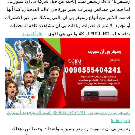
رسيفر Bein 4k رسيفر تمت إتاحته من قبل شركة بي ان سبورت,
لما فيه من خصائص وميزات تعتبر ثورة في عالم الديجتال, كما أنها
قدمت الكثير من أنواع رسيفر بي ان, التي يمكنك من عبر الاشتراك
أو تجديد الاشتراك لقنوات وباقات بي ان مشاهدة كافة المحطات
بدقة عالية FULL HD او 4K والتي هي اقوى…
اقرأ المزيد
رسيفر بي ان سبورت | 0096555404241 | اشتراك وتجديد اشتراك
bein sport
رسيفر بي ان سبورت رسيفر يتميز بمواصفات وخصائص تجعلك