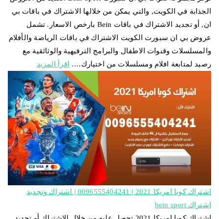
الجذابة في الكويت, والتي يمكن من خلالها الاشتراك في باقات بي
ان, أو تجديد الاشتراك في باقات Bein بارخص الاسعار. تشمل
عروض بي ان سبورت الكويت الاشتراك في باقات الرياضة والأفلام
والمسلسلات وقنوات الاطفال والبرامج الترفيهية والوثائقية مع
رصيد لمتابعة افلام ومسلسلات من اختيارك.…
اقرأ المزيد
اشتراك كوبا امريكا 2021 | 0096555404241 | اشتراك وتجديد
اشتراك bein sport
اشتراك كوبا امريكا 2021 تحصل عليه من خلال الاشتراك أو تجديد