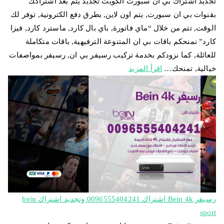
تجديد اشتراك بي ان سبورت الكويت تجديد يتم بعد اشتراكك
بقنوات بي ان سبورت, يتم اون لاين, بطرق دفع الكترونية, توفر لك
الوقت, تتم من خلال “ماي فاتورة, باي بال كارد, ماسترد كارد, فيزا
كارد” نمنحكم باقات بي ان المتنوعة الترفيهية, باقات متكاملة
للعائلة, كما نزودكم بخدمة تركيب رسيفر بي ان, رسيفر بمواصفات
خيالية, تمنحك…
اقرأ المزيد
رسيفر Bein 4k اشتراك 0096555404241 وتجديد اشتراك bein
sport