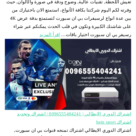
تعيش اللحظة, تقنيات عالية, وضوح ودقة في صورة والألوان, حيث
وفرته لكم اليوم شركتنا بكافة الأنواع، استمتع الان باختيارك من
بين عدة انواع لرسيفرات بي ان سبورت لتستمتع بدقة عرض 4K
على شاشتك الكبيرة وتكون في قلب الحدث يمكنكم عبر شراء
رسيفر بي ان سبورت اختيار باقات…
اقرأ المزيد
اشتراك الدوري الايطالي | 0096555404241 | اشتراك وتجديد
اشتراك bein sport
اشتراك الدوري الايطالي اشتراك تمنحه قنوات بي ان سبورت,