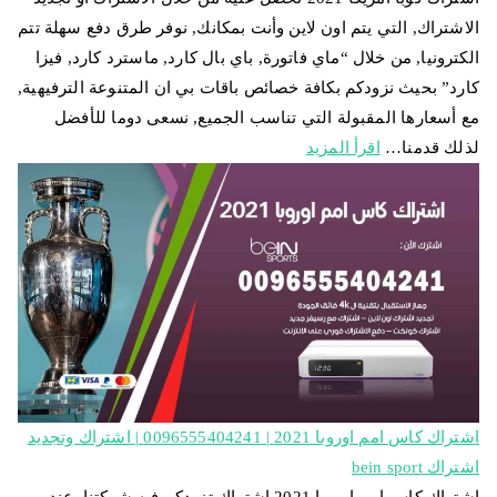
الاشتراك, التي يتم اون لاين وأنت بمكانك, نوفر طرق دفع سهلة تتم
الكترونيا, من خلال “ماي فاتورة, باي بال كارد, ماسترد كارد, فيزا
كارد” بحيث نزودكم بكافة خصائص باقات بي ان المتنوعة الترفيهية,
مع أسعارها المقبولة التي تناسب الجميع, نسعى دوما للأفضل
لذلك قدمنا…
اقرأ المزيد
اشتراك كاس امم اوروبا 2021 | 0096555404241 | اشتراك وتجديد
اشتراك bein sport