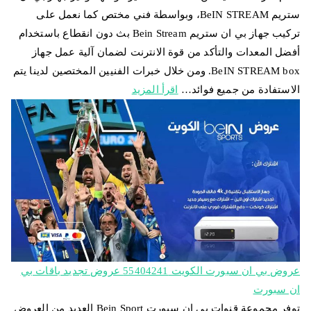
ستريم BeIN STREAM، وبواسطة فني مختص كما نعمل على
تركيب جهاز بي ان ستريم Bein Stream بث دون انقطاع باستخدام
أفضل المعدات والتأكد من قوة الانترنت لضمان آلية عمل جهاز
BeIN STREAM box. ومن خلال خبرات الفنيين المختصين لدينا يتم
الاستفادة من جميع فوائد…
اقرأ المزيد
عروض بي ان سبورت الكويت 55404241 عروض تجديد باقات بي
ان سبورت
توفر مجموعة قنوات بي ان سبورت Bein Sport العديد من العروض