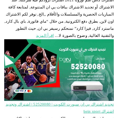
اشتراك كاس امم اوروبا 2021 اشتراك تزودكم فيه شركتنا, عند
الاشتراك أو تجديد الاشتراك بباقات بي ان المتنوعة, لمتابعة كافة
المباريات الحصرية والمسلسلات والأفلام ,,الخ, نوفر لكم الاشتراك
اون لاين, بطرق دفع الكترونية, من خلال “ماي فاتورة, باي بال كارد,
ماسترد كارد, فيزا كارد” نمنحكم رسيفر بي ان, حيث التطور
والتقنية العالية, وضوح بالصورة لا…
اقرأ المزيد
تجديد اشتراك بي ان سبورت الكويت | 52520080 | اشتراك وتجديد
اشتراك bein sport