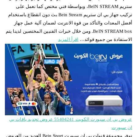
ستريم BeIN STREAM، وبواسطة فني مختص كما نعمل على
تركيب جهاز بي ان ستريم Bein Stream بث دون انقطاع باستخدام
أفضل المعدات والتأكد من قوة الانترنت لضمان آلية عمل جهاز
BeIN STREAM box. ومن خلال خبرات الفنيين المختصين لدينا يتم
الاستفادة من جميع فوائد…
اقرأ المزيد
عروض بي ان سبورت الكويت 55404241 عروض تجديد باقات بي
ان سبورت
توفر مجموعة قنوات بي ان سبورت Bein Sport العديد من العروض