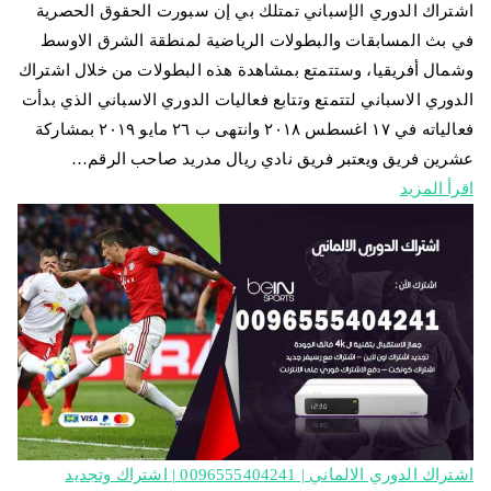
اشتراك الدوري الإسباني تمتلك بي إن سبورت الحقوق الحصرية
في بث المسابقات والبطولات الرياضية لمنطقة الشرق الاوسط
وشمال أفريقيا، وستتمتع بمشاهدة هذه البطولات من خلال اشتراك
الدوري الاسباني لتتمتع وتتابع فعاليات الدوري الاسباني الذي بدأت
فعالياته في ١٧ اغسطس ٢٠١٨ وانتهى ب ٢٦ مايو ٢٠١٩ بمشاركة
عشرين فريق ويعتبر فريق نادي ريال مدريد صاحب الرقم…
اقرأ المزيد
اشتراك الدوري الالماني | 0096555404241 | اشتراك وتجديد