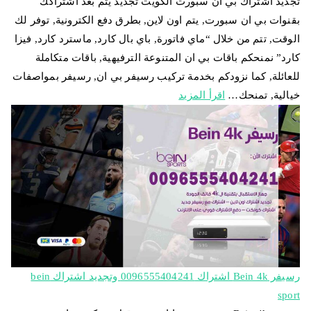
تجديد اشتراك بي ان سبورت الكويت تجديد يتم بعد اشتراكك
بقنوات بي ان سبورت, يتم اون لاين, بطرق دفع الكترونية, توفر لك
الوقت, تتم من خلال “ماي فاتورة, باي بال كارد, ماسترد كارد, فيزا
كارد” نمنحكم باقات بي ان المتنوعة الترفيهية, باقات متكاملة
للعائلة, كما نزودكم بخدمة تركيب رسيفر بي ان, رسيفر بمواصفات
خيالية, تمنحك…
اقرأ المزيد
رسيفر Bein 4k اشتراك 0096555404241 وتجديد اشتراك bein
sport