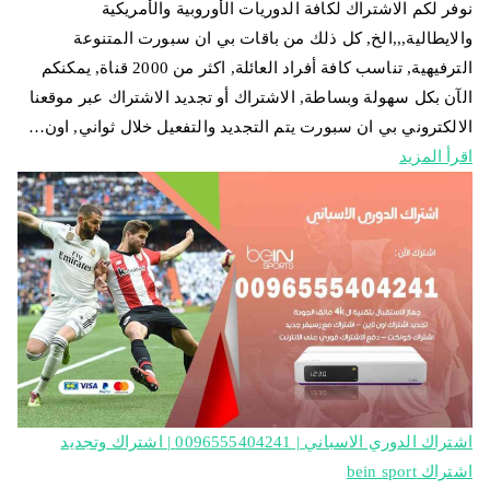
نوفر لكم الاشتراك لكافة الدوريات الأوروبية والأمريكية
والايطالية,,,الخ, كل ذلك من باقات بي ان سبورت المتنوعة
الترفيهية, تناسب كافة أفراد العائلة, اكثر من 2000 قناة, يمكنكم
الآن بكل سهولة وبساطة, الاشتراك أو تجديد الاشتراك عبر موقعنا
الالكتروني بي ان سبورت يتم التجديد والتفعيل خلال ثواني, اون…
اقرأ المزيد
اشتراك الدوري الاسباني | 0096555404241 | اشتراك وتجديد
اشتراك bein sport