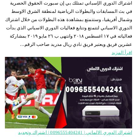
اشتراك الدوري الإسباني تمتلك بي إن سبورت الحقوق الحصرية
في بث المسابقات والبطولات الرياضية لمنطقة الشرق الاوسط
وشمال أفريقيا، وستتمتع بمشاهدة هذه البطولات من خلال اشتراك
الدوري الاسباني لتتمتع وتتابع فعاليات الدوري الاسباني الذي بدأت
فعالياته في ١٧ اغسطس ٢٠١٨ وانتهى ب ٢٦ مايو ٢٠١٩ بمشاركة
عشرين فريق ويعتبر فريق نادي ريال مدريد صاحب الرقم…
اقرأ المزيد
اشتراك الدوري الالماني | 0096555404241 | اشتراك وتجديد