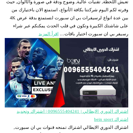
تعيش اللحظة, تقنيات عالية, وضوح ودقة في صورة والألوان, حيث
وفرته لكم اليوم شركتنا بكافة الأنواع، استمتع الان باختيارك من
بين عدة انواع لرسيفرات بي ان سبورت لتستمتع بدقة عرض 4K
على شاشتك الكبيرة وتكون في قلب الحدث يمكنكم عبر شراء
رسيفر بي ان سبورت اختيار باقات…
اقرأ المزيد
اشتراك الدوري الايطالي | 0096555404241 | اشتراك وتجديد
اشتراك bein sport
اشتراك الدوري الايطالي اشتراك تمنحه قنوات بي ان سبورت,