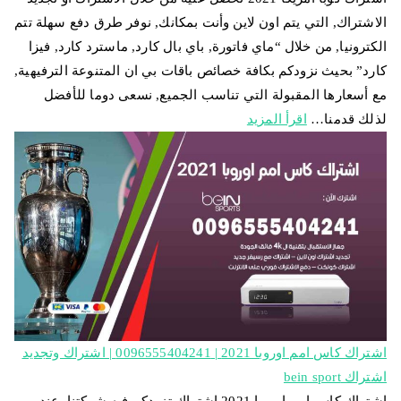
الاشتراك, التي يتم اون لاين وأنت بمكانك, نوفر طرق دفع سهلة تتم
الكترونيا, من خلال “ماي فاتورة, باي بال كارد, ماسترد كارد, فيزا
كارد” بحيث نزودكم بكافة خصائص باقات بي ان المتنوعة الترفيهية,
مع أسعارها المقبولة التي تناسب الجميع, نسعى دوما للأفضل
لذلك قدمنا…
اقرأ المزيد
اشتراك كاس امم اوروبا 2021 | 0096555404241 | اشتراك وتجديد
اشتراك bein sport