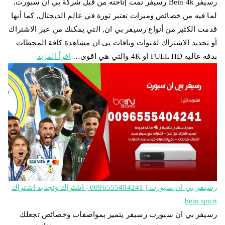
رسيفر Bein 4k رسيفر تمت إتاحته من قبل شركة بي ان سبورت,
لما فيه من خصائص وميزات تعتبر ثورة في عالم الديجتال, كما أنها
قدمت الكثير من أنواع رسيفر بي ان, التي يمكنك من عبر الاشتراك
أو تجديد الاشتراك لقنوات وباقات بي ان مشاهدة كافة المحطات
بدقة عالية FULL HD او 4K والتي هي اقوى…
اقرأ المزيد
رسيفر بي ان سبورت | 0096555404241 | اشتراك وتجديد اشتراك
bein sport
رسيفر بي ان سبورت رسيفر يتميز بمواصفات وخصائص تجعلك