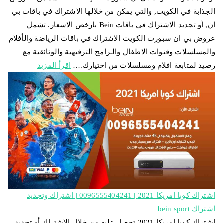
الجذابة في الكويت, والتي يمكن من خلالها الاشتراك في باقات بي
ان, أو تجديد الاشتراك في باقات Bein بارخص الاسعار. تشمل
عروض بي ان سبورت الكويت الاشتراك في باقات الرياضة والأفلام
والمسلسلات وقنوات الاطفال والبرامج الترفيهية والوثائقية مع
رصيد لمتابعة افلام ومسلسلات من اختيارك.…
اقرأ المزيد
اشتراك كوبا امريكا 2021 | 0096555404241 | اشتراك وتجديد
اشتراك bein sport
اشتراك كوبا امريكا 2021 تحصل عليه من خلال الاشتراك أو تجديد