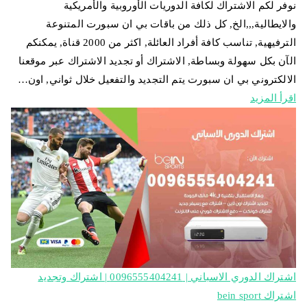
نوفر لكم الاشتراك لكافة الدوريات الأوروبية والأمريكية
والايطالية,,,الخ, كل ذلك من باقات بي ان سبورت المتنوعة
الترفيهية, تناسب كافة أفراد العائلة, اكثر من 2000 قناة, يمكنكم
الآن بكل سهولة وبساطة, الاشتراك أو تجديد الاشتراك عبر موقعنا
الالكتروني بي ان سبورت يتم التجديد والتفعيل خلال ثواني, اون…
اقرأ المزيد
اشتراك الدوري الاسباني | 0096555404241 | اشتراك وتجديد
اشتراك bein sport