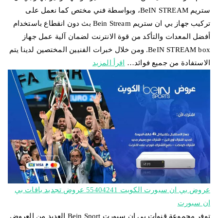
ستريم BeIN STREAM، وبواسطة فني مختص كما نعمل على
تركيب جهاز بي ان ستريم Bein Stream بث دون انقطاع باستخدام
أفضل المعدات والتأكد من قوة الانترنت لضمان آلية عمل جهاز
BeIN STREAM box. ومن خلال خبرات الفنيين المختصين لدينا يتم
الاستفادة من جميع فوائد…
اقرأ المزيد
عروض بي ان سبورت الكويت 55404241 عروض تجديد باقات بي
ان سبورت
توفر مجموعة قنوات بي ان سبورت Bein Sport العديد من العروض