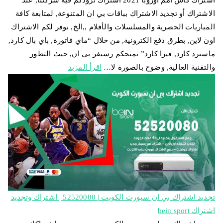
اشتراك كاس امم اوروبا 2021 اشتراك تزودكم فيه شركتنا, عند
الاشتراك أو تجديد الاشتراك بباقات بي ان المتنوعة, لمتابعة كافة
المباريات الحصرية والمسلسلات والأفلام ,,الخ, نوفر لكم الاشتراك
اون لاين, بطرق دفع الكترونية, من خلال “ماي فاتورة, باي بال كارد,
ماسترد كارد, فيزا كارد” نمنحكم رسيفر بي ان, حيث التطور
والتقنية العالية, وضوح بالصورة لا…
اقرأ المزيد
تجديد اشتراك بي ان سبورت الكويت | 52520080 | اشتراك وتجديد
اشتراك bein sport