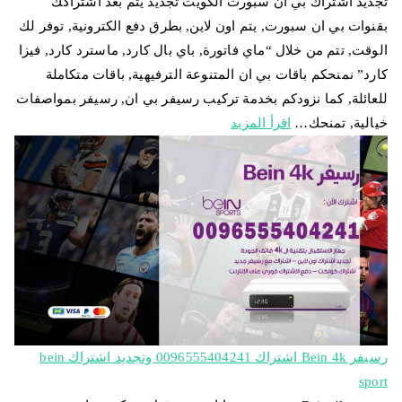
تجديد اشتراك بي ان سبورت الكويت تجديد يتم بعد اشتراكك
بقنوات بي ان سبورت, يتم اون لاين, بطرق دفع الكترونية, توفر لك
الوقت, تتم من خلال “ماي فاتورة, باي بال كارد, ماسترد كارد, فيزا
كارد” نمنحكم باقات بي ان المتنوعة الترفيهية, باقات متكاملة
للعائلة, كما نزودكم بخدمة تركيب رسيفر بي ان, رسيفر بمواصفات
خيالية, تمنحك…
اقرأ المزيد
رسيفر Bein 4k اشتراك 0096555404241 وتجديد اشتراك bein
sport