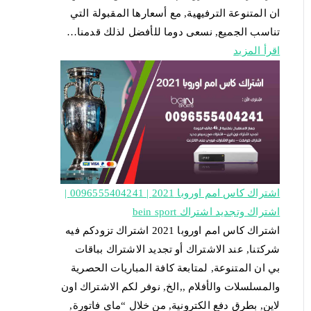
ان المتنوعة الترفيهية, مع أسعارها المقبولة التي
تناسب الجميع, نسعى دوما للأفضل لذلك قدمنا…
اقرأ المزيد
اشتراك كاس امم اوروبا 2021 | 0096555404241 |
اشتراك وتجديد اشتراك bein sport
اشتراك كاس امم اوروبا 2021 اشتراك تزودكم فيه
شركتنا, عند الاشتراك أو تجديد الاشتراك بباقات
بي ان المتنوعة, لمتابعة كافة المباريات الحصرية
والمسلسلات والأفلام ,,الخ, نوفر لكم الاشتراك اون
لاين, بطرق دفع الكترونية, من خلال “ماي فاتورة,