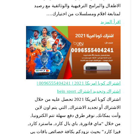
الاطفال والبرامج الترفيهية والوثائقية مع رصيد
لمتابعة افلام ومسلسلات من اختيارك.…
اقرأ المزيد
اشتراك كوبا امريكا 2021 | 0096555404241 |
اشتراك وتجديد اشتراك bein sport
اشتراك كوبا امريكا 2021 تحصل عليه من خلال
الاشتراك أو تجديد الاشتراك, التي يتم اون لاين
وأنت بمكانك, نوفر طرق دفع سهلة تتم الكترونيا,
من خلال “ماي فاتورة, باي بال كارد, ماسترد كارد,
فيزا كارد” بحيث نزودكم بكافة خصائص باقات بي