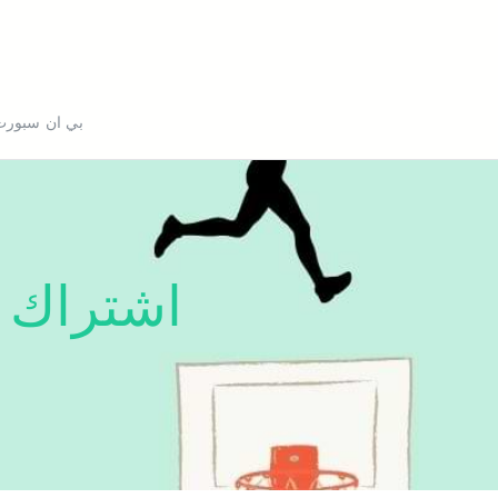
بي ان سبورت
اشتراك 