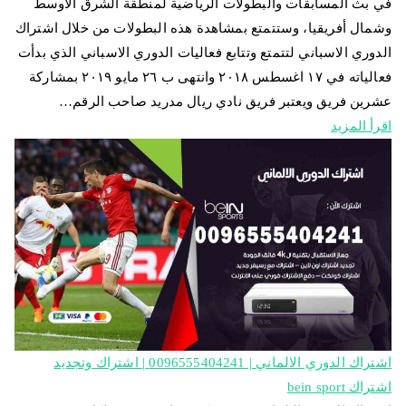
في بث المسابقات والبطولات الرياضية لمنطقة الشرق الاوسط
وشمال أفريقيا، وستتمتع بمشاهدة هذه البطولات من خلال اشتراك
الدوري الاسباني لتتمتع وتتابع فعاليات الدوري الاسباني الذي بدأت
فعالياته في ١٧ اغسطس ٢٠١٨ وانتهى ب ٢٦ مايو ٢٠١٩ بمشاركة
عشرين فريق ويعتبر فريق نادي ريال مدريد صاحب الرقم…
اقرأ المزيد
اشتراك الدوري الالماني | 0096555404241 | اشتراك وتجديد
اشتراك bein sport