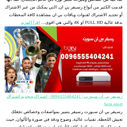
قدمت الكثير من أنواع رسيفر بي ان, التي يمكنك من عبر الاشتراك
أو تجديد الاشتراك لقنوات وباقات بي ان مشاهدة كافة المحطات
بدقة عالية FULL HD او 4K والتي هي اقوى…
اقرأ المزيد
رسيفر بي ان سبورت | 0096555404241 | اشتراك وتجديد اشتراك
bein sport
رسيفر بي ان سبورت رسيفر يتميز بمواصفات وخصائص تجعلك
تعيش اللحظة, تقنيات عالية, وضوح ودقة في صورة والألوان, حيث