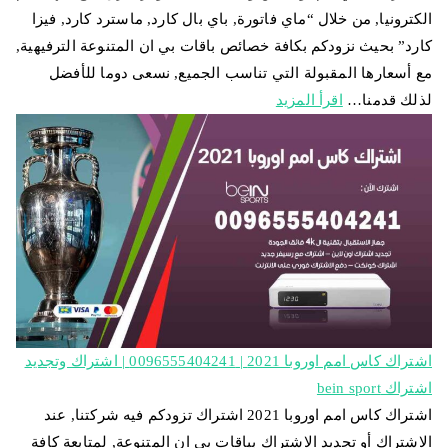
الكترونيا, من خلال “ماي فاتورة, باي بال كارد, ماسترد كارد, فيزا
كارد” بحيث نزودكم بكافة خصائص باقات بي ان المتنوعة الترفيهية,
مع أسعارها المقبولة التي تناسب الجميع, نسعى دوما للأفضل
لذلك قدمنا…
اقرأ المزيد
اشتراك كاس امم اوروبا 2021 | 0096555404241 | اشتراك وتجديد
اشتراك bein sport
اشتراك كاس امم اوروبا 2021 اشتراك تزودكم فيه شركتنا, عند
الاشتراك أو تجديد الاشتراك بباقات بي ان المتنوعة, لمتابعة كافة