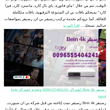
الوقت, تتم من خلال “ماي فاتورة, باي بال كارد, ماسترد كارد, فيزا
كارد” نمنحكم باقات بي ان المتنوعة الترفيهية, باقات متكاملة
للعائلة, كما نزودكم بخدمة تركيب رسيفر بي ان, رسيفر بمواصفات
خيالية, تمنحك…
اقرأ المزيد
رسيفر Bein 4k اشتراك 0096555404241 وتجديد اشتراك bein
sport
رسيفر Bein 4k رسيفر تمت إتاحته من قبل شركة بي ان سبورت,
لما فيه من خصائص وميزات تعتبر ثورة في عالم الديجتال, كما أنها