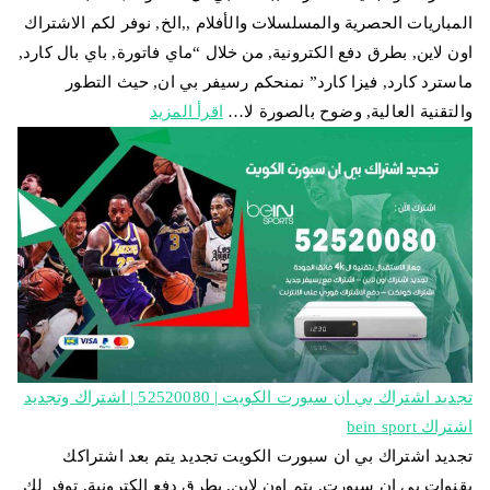
المباريات الحصرية والمسلسلات والأفلام ,,الخ, نوفر لكم الاشتراك
اون لاين, بطرق دفع الكترونية, من خلال “ماي فاتورة, باي بال كارد,
ماسترد كارد, فيزا كارد” نمنحكم رسيفر بي ان, حيث التطور
والتقنية العالية, وضوح بالصورة لا…
اقرأ المزيد
تجديد اشتراك بي ان سبورت الكويت | 52520080 | اشتراك وتجديد
اشتراك bein sport
تجديد اشتراك بي ان سبورت الكويت تجديد يتم بعد اشتراكك
بقنوات بي ان سبورت, يتم اون لاين, بطرق دفع الكترونية, توفر لك