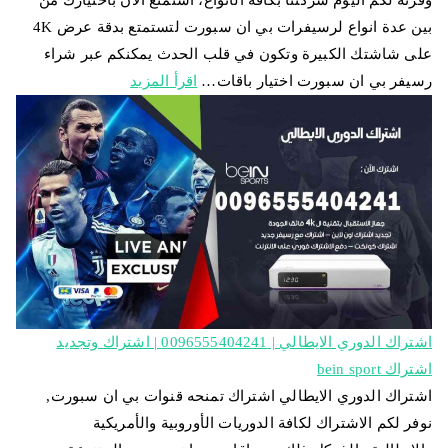
وفرته لكم اليوم شركتنا بكافة الأنواع، استمتع الان باختيارك من
بين عدة انواع لرسيفرات بي ان سبورت لتستمتع بدقة عرض 4K
على شاشتك الكبيرة وتكون في قلب الحدث يمكنكم عبر شراء
رسيفر بي ان سبورت اختيار باقات…
اقرأ المزيد
اشتراك الدوري الايطالي | 0096555404241 | اشتراك وتجديد
اشتراك bein sport
اشتراك الدوري الايطالي اشتراك تمنحه قنوات بي ان سبورت,
نوفر لكم الاشتراك لكافة الدوريات الأوروبية والأمريكية