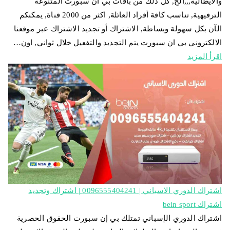
والايطالية,,,الخ, كل ذلك من باقات بي ان سبورت المتنوعة
الترفيهية, تناسب كافة أفراد العائلة, اكثر من 2000 قناة, يمكنكم
الآن بكل سهولة وبساطة, الاشتراك أو تجديد الاشتراك عبر موقعنا
الالكتروني بي ان سبورت يتم التجديد والتفعيل خلال ثواني, اون…
اقرأ المزيد
اشتراك الدوري الاسباني | 0096555404241 | اشتراك وتجديد
اشتراك bein sport
اشتراك الدوري الإسباني تمتلك بي إن سبورت الحقوق الحصرية