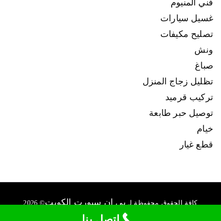
فني المنيوم
غسيل سيارات
تصليح مكيفات
ونش
صباغ
تظليل زجاج المنزل
تركيب قرميد
توصيل حبر طابعة
خيام
قطع غيار
بي ان سبورت الكويت
كافة الحقوق محفوظة لـ
© 2026
connect@ads-kuwait.net
+96550007022
اتصل بنا