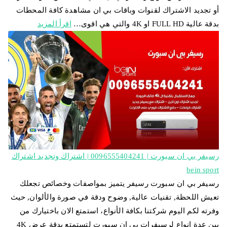
أو تجديد الاشتراك لقنوات وباقات بي ان مشاهدة كافة المحطات
بدقة عالية FULL HD او 4K والتي هي اقوى…
اقرأ المزيد
رسيفر بي ان سبورت | 0096555404241 | اشتراك وتجديد اشتراك
bein sport
رسيفر بي ان سبورت رسيفر يتميز بمواصفات وخصائص تجعلك
تعيش اللحظة, تقنيات عالية, وضوح ودقة في صورة والألوان, حيث
وفرته لكم اليوم شركتنا بكافة الأنواع، استمتع الان باختيارك من
بين عدة انواع لرسيفرات بي ان سبورت لتستمتع بدقة عرض 4K