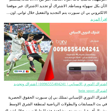
الآن بكل سهولة وبساطة, الاشتراك أو تجديد الاشتراك عبر موقعنا
الالكتروني بي ان سبورت يتم التجديد والتفعيل خلال ثواني, اون…
اقرأ المزيد
اشتراك الدوري الاسباني | 0096555404241 | اشتراك وتجديد
اشتراك bein sport
اشتراك الدوري الإسباني تمتلك بي إن سبورت الحقوق الحصرية
في بث المسابقات والبطولات الرياضية لمنطقة الشرق الاوسط
وشمال أفريقيا، وستتمتع بمشاهدة هذه البطولات من خلال اشتراك