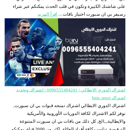
على شاشتك الكبيرة وتكون في قلب الحدث يمكنكم عبر شراء
رسيفر بي ان سبورت اختيار باقات…
اقرأ المزيد
اشتراك الدوري الايطالي | 0096555404241 | اشتراك وتجديد
اشتراك bein sport
اشتراك الدوري الايطالي اشتراك تمنحه قنوات بي ان سبورت,
نوفر لكم الاشتراك لكافة الدوريات الأوروبية والأمريكية
والايطالية,,,الخ, كل ذلك من باقات بي ان سبورت المتنوعة
الترفيهية, تناسب كافة أفراد العائلة, اكثر من 2000 قناة, يمكنكم