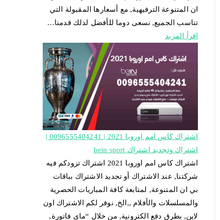
ان المتنوعة الترفيهية, مع أسعارها المقبولة التي
تناسب الجميع, نسعى دوما للأفضل لذلك قدمنا…
اقرأ المزيد
اشتراك كاس امم اوروبا 2021 | 0096555404241 |
اشتراك وتجديد اشتراك bein sport
اشتراك كاس امم اوروبا 2021 اشتراك تزودكم فيه
شركتنا, عند الاشتراك أو تجديد الاشتراك بباقات
بي ان المتنوعة, لمتابعة كافة المباريات الحصرية
والمسلسلات والأفلام ,,الخ, نوفر لكم الاشتراك اون
لاين, بطرق دفع الكترونية, من خلال “ماي فاتورة,