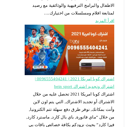
الاطفال والبرامج الترفيهية والوثائقية مع رصيد
لمتابعة افلام ومسلسلات من اختيارك.…
اقرأ المزيد
اشتراك كوبا امريكا 2021 | 0096555404241 |
اشتراك وتجديد اشتراك bein sport
اشتراك كوبا امريكا 2021 تحصل عليه من خلال
الاشتراك أو تجديد الاشتراك, التي يتم اون لاين
وأنت بمكانك, نوفر طرق دفع سهلة تتم الكترونيا,
من خلال “ماي فاتورة, باي بال كارد, ماسترد كارد,
فيزا كارد” بحيث نزودكم بكافة خصائص باقات بي