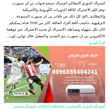
اشتراك الدوري الايطالي اشتراك تمنحه قنوات بي ان سبورت,
نوفر لكم الاشتراك لكافة الدوريات الأوروبية والأمريكية
والايطالية,,,الخ, كل ذلك من باقات بي ان سبورت المتنوعة
الترفيهية, تناسب كافة أفراد العائلة, اكثر من 2000 قناة, يمكنكم
الآن بكل سهولة وبساطة, الاشتراك أو تجديد الاشتراك عبر موقعنا
الالكتروني بي ان سبورت يتم التجديد والتفعيل خلال ثواني, اون…
اقرأ المزيد
اشتراك الدوري الاسباني | 0096555404241 | اشتراك وتجديد