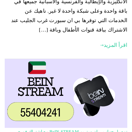
الانكليزية والإيطالية والفرنسية والاسبانية جميعها في
باقة واحدة وعلى شبكة واحدة لا غير. ناهيك عن
الخدمات التي توفرها بي ان سبورت غرب الجليب عند
الاشتراك بباقة قنوات الأطفال وباقة […]
اقرأ المزيد
توصيل جهاز بي ان ستريم BeIN STREAM مع اشتراك فوري