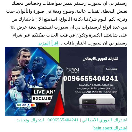
رسيفر بي ان سبورت رسيفر يتميز بمواصفات وخصائص تجعلك
تعيش اللحظة, تقنيات عالية, وضوح ودقة في صورة والألوان, حيث
وفرته لكم اليوم شركتنا بكافة الأنواع، استمتع الان باختيارك من
بين عدة انواع لرسيفرات بي ان سبورت لتستمتع بدقة عرض 4K
على شاشتك الكبيرة وتكون في قلب الحدث يمكنكم عبر شراء
رسيفر بي ان سبورت اختيار باقات…
اقرأ المزيد
اشتراك الدوري الايطالي | 0096555404241 | اشتراك وتجديد
اشتراك bein sport