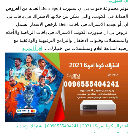
ان سبورت
توفر مجموعة قنوات بي ان سبورت Bein Sport العديد من العروض
الجذابة في الكويت, والتي يمكن من خلالها الاشتراك في باقات بي
ان, أو تجديد الاشتراك في باقات Bein بارخص الاسعار. تشمل
عروض بي ان سبورت الكويت الاشتراك في باقات الرياضة والأفلام
والمسلسلات وقنوات الاطفال والبرامج الترفيهية والوثائقية مع
رصيد لمتابعة افلام ومسلسلات من اختيارك.…
اقرأ المزيد
اشتراك كوبا امريكا 2021 | 0096555404241 | اشتراك وتجديد