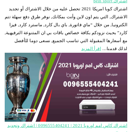
اشتراك bein sport
اشتراك كوبا امريكا 2021 تحصل عليه من خلال الاشتراك أو تجديد
الاشتراك, التي يتم اون لاين وأنت بمكانك, نوفر طرق دفع سهلة تتم
الكترونيا, من خلال “ماي فاتورة, باي بال كارد, ماسترد كارد, فيزا
كارد” بحيث نزودكم بكافة خصائص باقات بي ان المتنوعة الترفيهية,
مع أسعارها المقبولة التي تناسب الجميع, نسعى دوما للأفضل
لذلك قدمنا…
اقرأ المزيد
اشتراك كاس امم اوروبا 2021 | 0096555404241 | اشتراك وتجديد