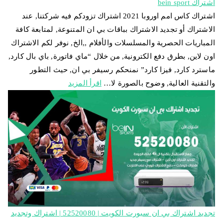
اشتراك bein sport
اشتراك كاس امم اوروبا 2021 اشتراك تزودكم فيه شركتنا, عند
الاشتراك أو تجديد الاشتراك بباقات بي ان المتنوعة, لمتابعة كافة
المباريات الحصرية والمسلسلات والأفلام ,,الخ, نوفر لكم الاشتراك
اون لاين, بطرق دفع الكترونية, من خلال “ماي فاتورة, باي بال كارد,
ماسترد كارد, فيزا كارد” نمنحكم رسيفر بي ان, حيث التطور
والتقنية العالية, وضوح بالصورة لا…
اقرأ المزيد
تجديد اشتراك بي ان سبورت الكويت | 52520080 | اشتراك وتجديد