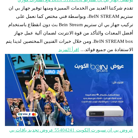
تقدم شركتنا العديد من الخدمات المميزة ومنها توفير جهاز بي ان
ستريم BeIN STREAM، وبواسطة فني مختص كما نعمل على
تركيب جهاز بي ان ستريم Bein Stream بث دون انقطاع باستخدام
أفضل المعدات والتأكد من قوة الانترنت لضمان آلية عمل جهاز
BeIN STREAM box. ومن خلال خبرات الفنيين المختصين لدينا يتم
الاستفادة من جميع فوائد…
اقرأ المزيد
عروض بي ان سبورت الكويت 55404241 عروض تجديد باقات بي