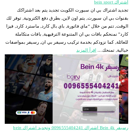
اشتراك bein sport
تجديد اشتراك بي ان سبورت الكويت تجديد يتم بعد اشتراكك
بقنوات بي ان سبورت, يتم اون لاين, بطرق دفع الكترونية, توفر لك
الوقت, تتم من خلال “ماي فاتورة, باي بال كارد, ماسترد كارد, فيزا
كارد” نمنحكم باقات بي ان المتنوعة الترفيهية, باقات متكاملة
للعائلة, كما نزودكم بخدمة تركيب رسيفر بي ان, رسيفر بمواصفات
خيالية, تمنحك…
اقرأ المزيد
رسيفر Bein 4k اشتراك 0096555404241 وتجديد اشتراك bein