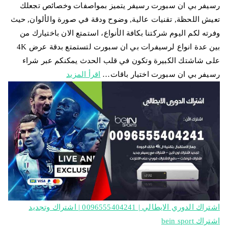
رسيفر بي ان سبورت رسيفر يتميز بمواصفات وخصائص تجعلك
تعيش اللحظة, تقنيات عالية, وضوح ودقة في صورة والألوان, حيث
وفرته لكم اليوم شركتنا بكافة الأنواع، استمتع الان باختيارك من
بين عدة انواع لرسيفرات بي ان سبورت لتستمتع بدقة عرض 4K
على شاشتك الكبيرة وتكون في قلب الحدث يمكنكم عبر شراء
رسيفر بي ان سبورت اختيار باقات…
اقرأ المزيد
اشتراك الدوري الايطالي | 0096555404241 | اشتراك وتجديد
اشتراك bein sport