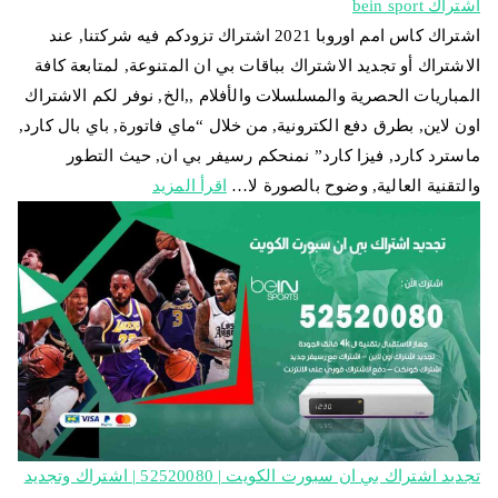
اشتراك bein sport
اشتراك كاس امم اوروبا 2021 اشتراك تزودكم فيه شركتنا, عند
الاشتراك أو تجديد الاشتراك بباقات بي ان المتنوعة, لمتابعة كافة
المباريات الحصرية والمسلسلات والأفلام ,,الخ, نوفر لكم الاشتراك
اون لاين, بطرق دفع الكترونية, من خلال “ماي فاتورة, باي بال كارد,
ماسترد كارد, فيزا كارد” نمنحكم رسيفر بي ان, حيث التطور
والتقنية العالية, وضوح بالصورة لا…
اقرأ المزيد
تجديد اشتراك بي ان سبورت الكويت | 52520080 | اشتراك وتجديد