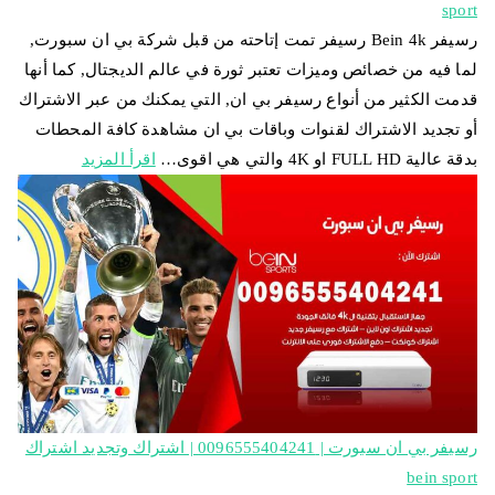
sport
رسيفر Bein 4k رسيفر تمت إتاحته من قبل شركة بي ان سبورت,
لما فيه من خصائص وميزات تعتبر ثورة في عالم الديجتال, كما أنها
قدمت الكثير من أنواع رسيفر بي ان, التي يمكنك من عبر الاشتراك
أو تجديد الاشتراك لقنوات وباقات بي ان مشاهدة كافة المحطات
بدقة عالية FULL HD او 4K والتي هي اقوى…
اقرأ المزيد
رسيفر بي ان سبورت | 0096555404241 | اشتراك وتجديد اشتراك
bein sport