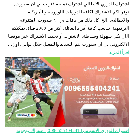
اشتراك الدوري الايطالي اشتراك تمنحه قنوات بي ان سبورت,
نوفر لكم الاشتراك لكافة الدوريات الأوروبية والأمريكية
والايطالية,,,الخ, كل ذلك من باقات بي ان سبورت المتنوعة
الترفيهية, تناسب كافة أفراد العائلة, اكثر من 2000 قناة, يمكنكم
الآن بكل سهولة وبساطة, الاشتراك أو تجديد الاشتراك عبر موقعنا
الالكتروني بي ان سبورت يتم التجديد والتفعيل خلال ثواني, اون…
اقرأ المزيد
اشتراك الدوري الاسباني | 0096555404241 | اشتراك وتجديد