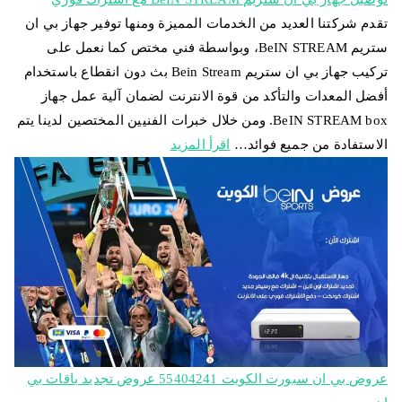
تقدم شركتنا العديد من الخدمات المميزة ومنها توفير جهاز بي ان
ستريم BeIN STREAM، وبواسطة فني مختص كما نعمل على
تركيب جهاز بي ان ستريم Bein Stream بث دون انقطاع باستخدام
أفضل المعدات والتأكد من قوة الانترنت لضمان آلية عمل جهاز
BeIN STREAM box. ومن خلال خبرات الفنيين المختصين لدينا يتم
الاستفادة من جميع فوائد…
اقرأ المزيد
عروض بي ان سبورت الكويت 55404241 عروض تجديد باقات بي