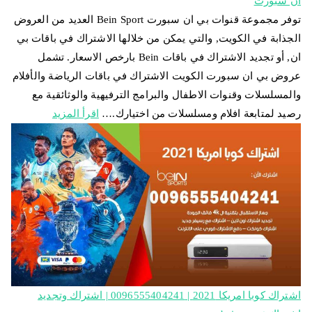
ان سبورت
توفر مجموعة قنوات بي ان سبورت Bein Sport العديد من العروض
الجذابة في الكويت, والتي يمكن من خلالها الاشتراك في باقات بي
ان, أو تجديد الاشتراك في باقات Bein بارخص الاسعار. تشمل
عروض بي ان سبورت الكويت الاشتراك في باقات الرياضة والأفلام
والمسلسلات وقنوات الاطفال والبرامج الترفيهية والوثائقية مع
رصيد لمتابعة افلام ومسلسلات من اختيارك.…
اقرأ المزيد
اشتراك كوبا امريكا 2021 | 0096555404241 | اشتراك وتجديد