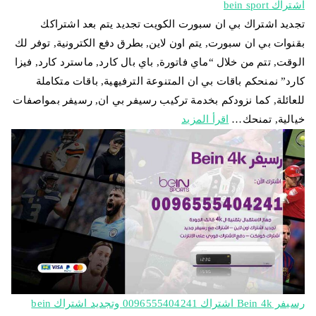
اشتراك bein sport
تجديد اشتراك بي ان سبورت الكويت تجديد يتم بعد اشتراكك
بقنوات بي ان سبورت, يتم اون لاين, بطرق دفع الكترونية, توفر لك
الوقت, تتم من خلال “ماي فاتورة, باي بال كارد, ماسترد كارد, فيزا
كارد” نمنحكم باقات بي ان المتنوعة الترفيهية, باقات متكاملة
للعائلة, كما نزودكم بخدمة تركيب رسيفر بي ان, رسيفر بمواصفات
خيالية, تمنحك…
اقرأ المزيد
رسيفر Bein 4k اشتراك 0096555404241 وتجديد اشتراك bein