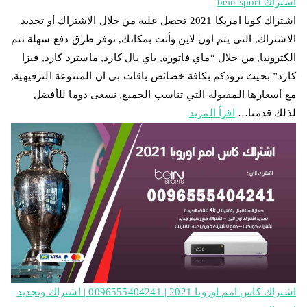
اشتراك bein sport
اشتراك كوبا امريكا 2021 تحصل عليه من خلال الاشتراك أو تجديد
الاشتراك, التي يتم اون لاين وأنت بمكانك, نوفر طرق دفع سهلة تتم
الكترونيا, من خلال “ماي فاتورة, باي بال كارد, ماسترد كارد, فيزا
كارد” بحيث نزودكم بكافة خصائص باقات بي ان المتنوعة الترفيهية,
مع أسعارها المقبولة التي تناسب الجميع, نسعى دوما للأفضل
لذلك قدمنا…
اقرأ المزيد
اشتراك كاس امم اوروبا 2021 | 0096555404241 | اشتراك وتجديد