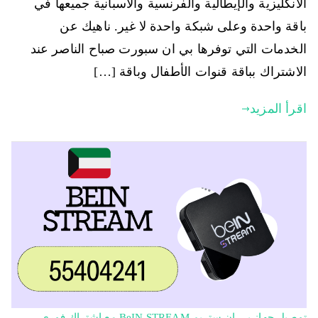
الانكليزية والإيطالية والفرنسية والاسبانية جميعها في
باقة واحدة وعلى شبكة واحدة لا غير. ناهيك عن
الخدمات التي توفرها بي ان سبورت صباح الناصر عند
الاشتراك بباقة قنوات الأطفال وباقة […]
اقرأ المزيد
توصيل جهاز بي ان ستريم BeIN STREAM مع اشتراك فوري