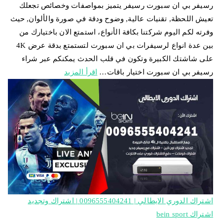
رسيفر بي ان سبورت رسيفر يتميز بمواصفات وخصائص تجعلك
تعيش اللحظة, تقنيات عالية, وضوح ودقة في صورة والألوان, حيث
وفرته لكم اليوم شركتنا بكافة الأنواع، استمتع الان باختيارك من
بين عدة انواع لرسيفرات بي ان سبورت لتستمتع بدقة عرض 4K
على شاشتك الكبيرة وتكون في قلب الحدث يمكنكم عبر شراء
رسيفر بي ان سبورت اختيار باقات…
اقرأ المزيد
اشتراك الدوري الايطالي | 0096555404241 | اشتراك وتجديد
اشتراك bein sport