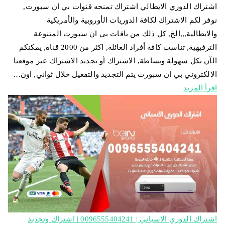
اشتراك الدوري الايطالي اشتراك تمنحه قنوات بي ان سبورت,
نوفر لكم الاشتراك لكافة الدوريات الأوروبية والأمريكية
والايطالية,,,الخ, كل ذلك من باقات بي ان سبورت المتنوعة
الترفيهية, تناسب كافة أفراد العائلة, اكثر من 2000 قناة, يمكنكم
الآن بكل سهولة وبساطة, الاشتراك أو تجديد الاشتراك عبر موقعنا
الالكتروني بي ان سبورت يتم التجديد والتفعيل خلال ثواني, اون…
اقرأ المزيد
اشتراك الدوري الاسباني | 0096555404241 | اشتراك وتجديد