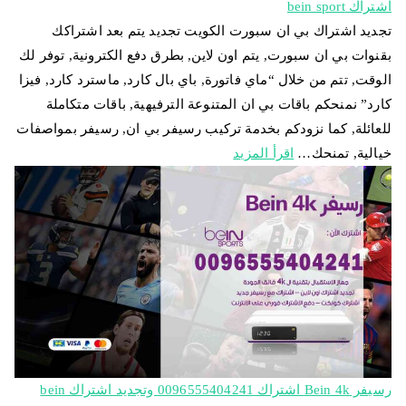
اشتراك bein sport
تجديد اشتراك بي ان سبورت الكويت تجديد يتم بعد اشتراكك
بقنوات بي ان سبورت, يتم اون لاين, بطرق دفع الكترونية, توفر لك
الوقت, تتم من خلال “ماي فاتورة, باي بال كارد, ماسترد كارد, فيزا
كارد” نمنحكم باقات بي ان المتنوعة الترفيهية, باقات متكاملة
للعائلة, كما نزودكم بخدمة تركيب رسيفر بي ان, رسيفر بمواصفات
خيالية, تمنحك…
اقرأ المزيد
رسيفر Bein 4k اشتراك 0096555404241 وتجديد اشتراك bein