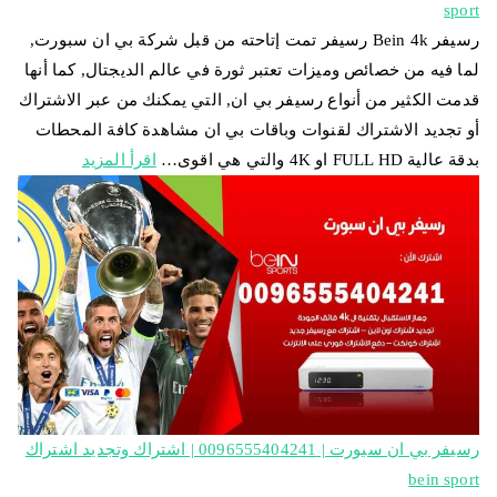
sport
رسيفر Bein 4k رسيفر تمت إتاحته من قبل شركة بي ان سبورت,
لما فيه من خصائص وميزات تعتبر ثورة في عالم الديجتال, كما أنها
قدمت الكثير من أنواع رسيفر بي ان, التي يمكنك من عبر الاشتراك
أو تجديد الاشتراك لقنوات وباقات بي ان مشاهدة كافة المحطات
بدقة عالية FULL HD او 4K والتي هي اقوى…
اقرأ المزيد
رسيفر بي ان سبورت | 0096555404241 | اشتراك وتجديد اشتراك
bein sport