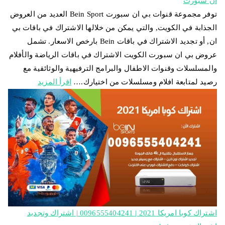
ان سبورت
توفر مجموعة قنوات بي ان سبورت Bein Sport العديد من العروض
الجذابة في الكويت, والتي يمكن من خلالها الاشتراك في باقات بي
ان, أو تجديد الاشتراك في باقات Bein بارخص الاسعار. تشمل
عروض بي ان سبورت الكويت الاشتراك في باقات الرياضة والأفلام
والمسلسلات وقنوات الاطفال والبرامج الترفيهية والوثائقية مع
رصيد لمتابعة افلام ومسلسلات من اختيارك.…
اقرأ المزيد
اشتراك كوبا امريكا 2021 | 0096555404241 | اشتراك وتجديد