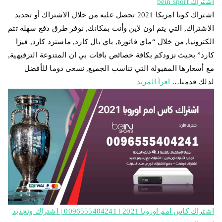
اشتراك bein sport
اشتراك كوبا امريكا 2021 تحصل عليه من خلال الاشتراك أو تجديد
الاشتراك, التي يتم اون لاين وأنت بمكانك, نوفر طرق دفع سهلة تتم
الكترونيا, من خلال “ماي فاتورة, باي بال كارد, ماسترد كارد, فيزا
كارد” بحيث نزودكم بكافة خصائص باقات بي ان المتنوعة الترفيهية,
مع أسعارها المقبولة التي تناسب الجميع, نسعى دوما للأفضل
لذلك قدمنا…
اقرأ المزيد
اشتراك كاس امم اوروبا 2021 | 0096555404241 | اشتراك وتجديد