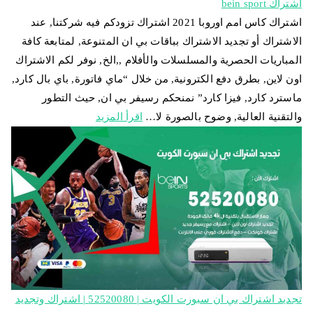
اشتراك bein sport
اشتراك كاس امم اوروبا 2021 اشتراك تزودكم فيه شركتنا, عند
الاشتراك أو تجديد الاشتراك بباقات بي ان المتنوعة, لمتابعة كافة
المباريات الحصرية والمسلسلات والأفلام ,,الخ, نوفر لكم الاشتراك
اون لاين, بطرق دفع الكترونية, من خلال “ماي فاتورة, باي بال كارد,
ماسترد كارد, فيزا كارد” نمنحكم رسيفر بي ان, حيث التطور
والتقنية العالية, وضوح بالصورة لا…
اقرأ المزيد
تجديد اشتراك بي ان سبورت الكويت | 52520080 | اشتراك وتجديد