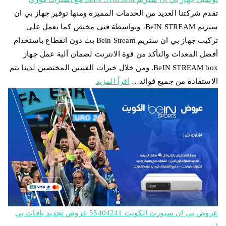
تقدم شركتنا العديد من الخدمات المميزة ومنها توفير جهاز بي ان
ستريم BeIN STREAM، وبواسطة فني مختص كما نعمل على
تركيب جهاز بي ان ستريم Bein Stream بث دون انقطاع باستخدام
أفضل المعدات والتأكد من قوة الانترنت لضمان آلية عمل جهاز
BeIN STREAM box. ومن خلال خبرات الفنيين المختصين لدينا يتم
الاستفادة من جميع فوائد…
اقرأ المزيد
عروض بي ان سبورت الكويت 55404241 عروض تجديد باقات بي