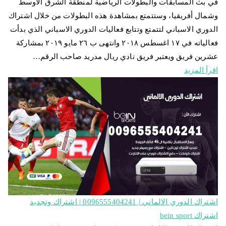
في بث المسابقات والبطولات الرياضية لمنطقة الشرق الاوسط
وشمال أفريقيا، وستتمتع بمشاهدة هذه البطولات من خلال اشتراك
الدوري الاسباني لتتمتع وتتابع فعاليات الدوري الاسباني الذي بدأت
فعالياته في ١٧ اغسطس ٢٠١٨ وانتهى ب ٢٦ مايو ٢٠١٩ بمشاركة
عشرين فريق ويعتبر فريق نادي ريال مدريد صاحب الرقم…
اقرأ المزيد
اشتراك الدوري الالماني | 0096555404241 | اشتراك وتجديد
اشتراك bein sport