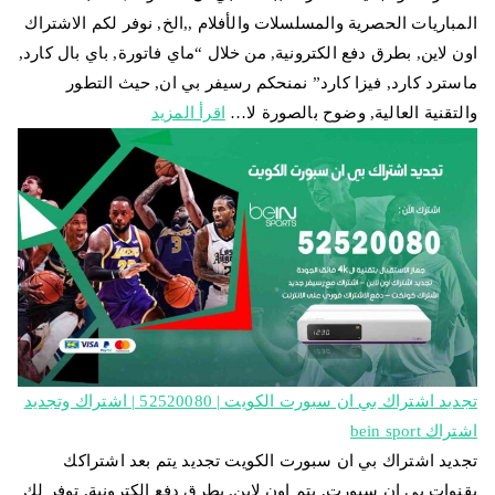
المباريات الحصرية والمسلسلات والأفلام ,,الخ, نوفر لكم الاشتراك
اون لاين, بطرق دفع الكترونية, من خلال “ماي فاتورة, باي بال كارد,
ماسترد كارد, فيزا كارد” نمنحكم رسيفر بي ان, حيث التطور
والتقنية العالية, وضوح بالصورة لا…
اقرأ المزيد
تجديد اشتراك بي ان سبورت الكويت | 52520080 | اشتراك وتجديد
اشتراك bein sport
تجديد اشتراك بي ان سبورت الكويت تجديد يتم بعد اشتراكك
بقنوات بي ان سبورت, يتم اون لاين, بطرق دفع الكترونية, توفر لك