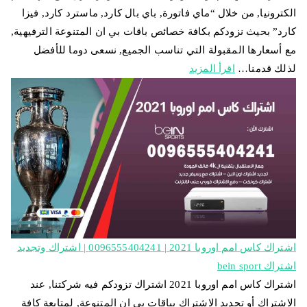
الكترونيا, من خلال “ماي فاتورة, باي بال كارد, ماسترد كارد, فيزا
كارد” بحيث نزودكم بكافة خصائص باقات بي ان المتنوعة الترفيهية,
مع أسعارها المقبولة التي تناسب الجميع, نسعى دوما للأفضل
لذلك قدمنا…
اقرأ المزيد
اشتراك كاس امم اوروبا 2021 | 0096555404241 | اشتراك وتجديد
اشتراك bein sport
اشتراك كاس امم اوروبا 2021 اشتراك تزودكم فيه شركتنا, عند
الاشتراك أو تجديد الاشتراك بباقات بي ان المتنوعة, لمتابعة كافة