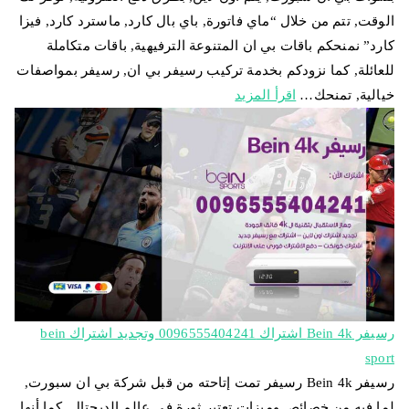
الوقت, تتم من خلال “ماي فاتورة, باي بال كارد, ماسترد كارد, فيزا
كارد” نمنحكم باقات بي ان المتنوعة الترفيهية, باقات متكاملة
للعائلة, كما نزودكم بخدمة تركيب رسيفر بي ان, رسيفر بمواصفات
خيالية, تمنحك…
اقرأ المزيد
رسيفر Bein 4k اشتراك 0096555404241 وتجديد اشتراك bein
sport
رسيفر Bein 4k رسيفر تمت إتاحته من قبل شركة بي ان سبورت,
لما فيه من خصائص وميزات تعتبر ثورة في عالم الديجتال, كما أنها