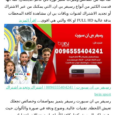
قدمت الكثير من أنواع رسيفر بي ان, التي يمكنك من عبر الاشتراك
أو تجديد الاشتراك لقنوات وباقات بي ان مشاهدة كافة المحطات
بدقة عالية FULL HD او 4K والتي هي اقوى…
اقرأ المزيد
رسيفر بي ان سبورت | 0096555404241 | اشتراك وتجديد اشتراك
bein sport
رسيفر بي ان سبورت رسيفر يتميز بمواصفات وخصائص تجعلك
تعيش اللحظة, تقنيات عالية, وضوح ودقة في صورة والألوان, حيث