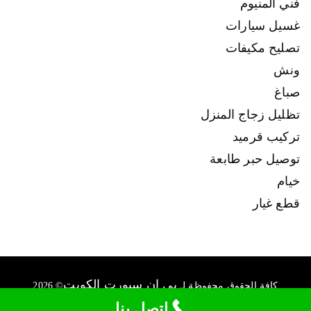
فني المنيوم
غسيل سيارات
تصليح مكيفات
ونش
صباغ
تظليل زجاج المنزل
تركيب قرميد
توصيل حبر طابعة
خيام
قطع غيار
بي ان سبورت الكويت
كافة الحقوق محفوظة لـ
© 2026
connect@ads-kuwait.net
+96550007022
اتصل بنا