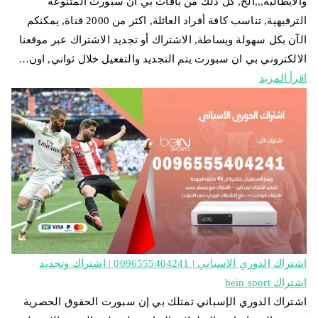
والايطالية,,,الخ, كل ذلك من باقات بي ان سبورت المتنوعة
الترفيهية, تناسب كافة أفراد العائلة, اكثر من 2000 قناة, يمكنكم
الآن بكل سهولة وبساطة, الاشتراك أو تجديد الاشتراك عبر موقعنا
الالكتروني بي ان سبورت يتم التجديد والتفعيل خلال ثواني, اون…
اقرأ المزيد
اشتراك الدوري الاسباني | 0096555404241 | اشتراك وتجديد
اشتراك bein sport
اشتراك الدوري الإسباني تمتلك بي إن سبورت الحقوق الحصرية