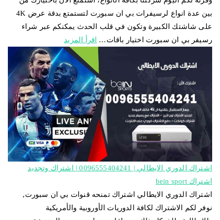
وفرته لكم اليوم شركتنا بكافة الأنواع، استمتع الان باختيارك من
بين عدة انواع لرسيفرات بي ان سبورت لتستمتع بدقة عرض 4K
على شاشتك الكبيرة وتكون في قلب الحدث يمكنكم عبر شراء
رسيفر بي ان سبورت اختيار باقات…
اقرأ المزيد
اشتراك الدوري الايطالي | 0096555404241 | اشتراك وتجديد
اشتراك bein sport
اشتراك الدوري الايطالي اشتراك تمنحه قنوات بي ان سبورت,
نوفر لكم الاشتراك لكافة الدوريات الأوروبية والأمريكية