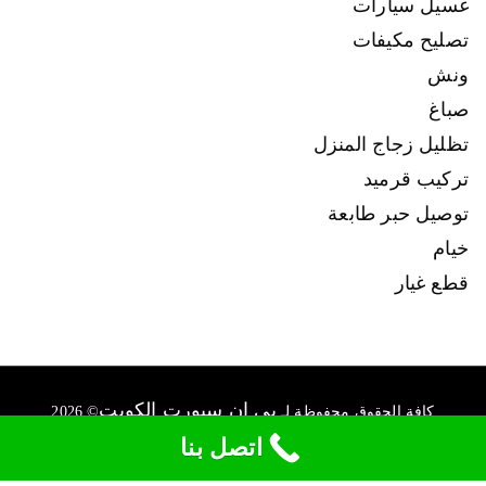
غسيل سيارات
تصليح مكيفات
ونش
صباغ
تظليل زجاج المنزل
تركيب قرميد
توصيل حبر طابعة
خيام
قطع غيار
بي ان سبورت الكويت
كافة الحقوق محفوظة لـ
© 2026
connect@ads-kuwait.net
+96550007022
اتصل بنا