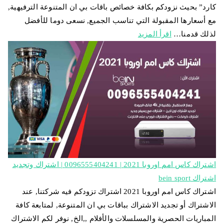
كارد” بحيث نزودكم بكافة خصائص باقات بي ان المتنوعة الترفيهية,
مع أسعارها المقبولة التي تناسب الجميع, نسعى دوما للأفضل
لذلك قدمنا…
اقرأ المزيد
اشتراك كاس امم اوروبا 2021 | 0096555404241 | اشتراك وتجديد
اشتراك bein sport
اشتراك كاس امم اوروبا 2021 اشتراك تزودكم فيه شركتنا, عند
الاشتراك أو تجديد الاشتراك بباقات بي ان المتنوعة, لمتابعة كافة
المباريات الحصرية والمسلسلات والأفلام ,,الخ, نوفر لكم الاشتراك