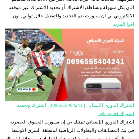
الآن بكل سهولة وبساطة, الاشتراك أو تجديد الاشتراك عبر موقعنا
الالكتروني بي ان سبورت يتم التجديد والتفعيل خلال ثواني, اون…
اقرأ المزيد
اشتراك الدوري الاسباني | 0096555404241 | اشتراك وتجديد
اشتراك bein sport
اشتراك الدوري الإسباني تمتلك بي إن سبورت الحقوق الحصرية
في بث المسابقات والبطولات الرياضية لمنطقة الشرق الاوسط
وشمال أفريقيا، وستتمتع بمشاهدة هذه البطولات من خلال اشتراك