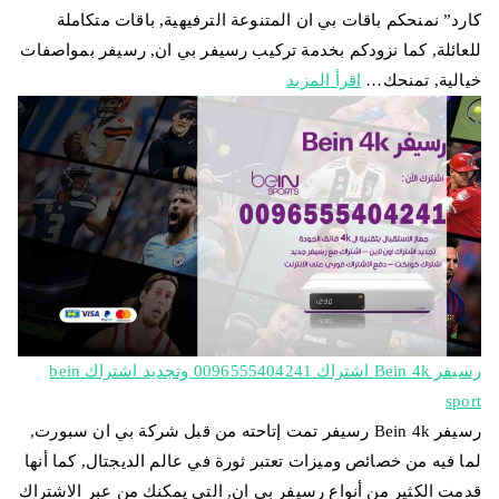
كارد” نمنحكم باقات بي ان المتنوعة الترفيهية, باقات متكاملة
للعائلة, كما نزودكم بخدمة تركيب رسيفر بي ان, رسيفر بمواصفات
خيالية, تمنحك…
اقرأ المزيد
رسيفر Bein 4k اشتراك 0096555404241 وتجديد اشتراك bein
sport
رسيفر Bein 4k رسيفر تمت إتاحته من قبل شركة بي ان سبورت,
لما فيه من خصائص وميزات تعتبر ثورة في عالم الديجتال, كما أنها
قدمت الكثير من أنواع رسيفر بي ان, التي يمكنك من عبر الاشتراك