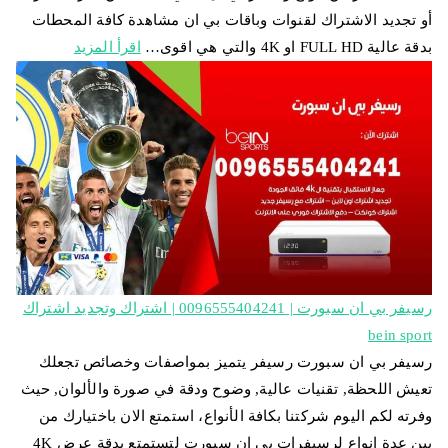
أو تجديد الاشتراك لقنوات وباقات بي ان مشاهدة كافة المحطات
بدقة عالية FULL HD او 4K والتي هي اقوى…
اقرأ المزيد
رسيفر بي ان سبورت | 0096555404241 | اشتراك وتجديد اشتراك
bein sport
رسيفر بي ان سبورت رسيفر يتميز بمواصفات وخصائص تجعلك
تعيش اللحظة, تقنيات عالية, وضوح ودقة في صورة والألوان, حيث
وفرته لكم اليوم شركتنا بكافة الأنواع، استمتع الان باختيارك من
بين عدة انواع لرسيفرات بي ان سبورت لتستمتع بدقة عرض 4K