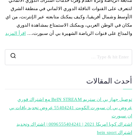
متابعة الرياضة وكرة القدم وفرنا خدمات اشتراك الدوري الالماني
لتتعرف على القنوات الناقلة الدوري الالماني في منطقة الشرق
الأوسط وشمال أفريقيا، وكيف يمكنك متابعته عبر الإنترنت، من اي
مكان في الوطن العربي، ويمكنك الاستمتاع بمشاهدة الدوري
والمذاع على قنوات الرياضة الشهيرة بي أن سبورت،…
اقرأ المزيد
أحدث المقالات
توصيل جهاز بي ان ستريم BeIN STREAM مع اشتراك فوري
عروض بي ان سبورت الكويت 55404241 عروض تجديد باقات بي
ان سبورت
اشتراك كوبا امريكا 2021 | 0096555404241 | اشتراك وتجديد
اشتراك bein sport