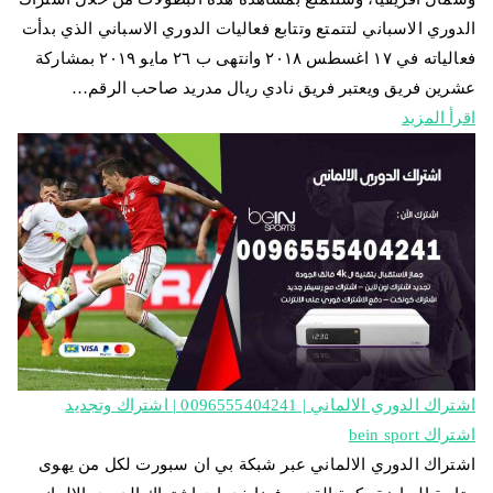
الدوري الاسباني لتتمتع وتتابع فعاليات الدوري الاسباني الذي بدأت
فعالياته في ١٧ اغسطس ٢٠١٨ وانتهى ب ٢٦ مايو ٢٠١٩ بمشاركة
عشرين فريق ويعتبر فريق نادي ريال مدريد صاحب الرقم…
اقرأ المزيد
اشتراك الدوري الالماني | 0096555404241 | اشتراك وتجديد
اشتراك bein sport
اشتراك الدوري الالماني عبر شبكة بي ان سبورت لكل من يهوى