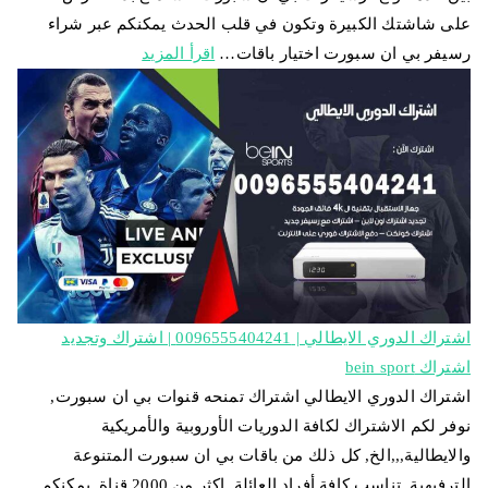
على شاشتك الكبيرة وتكون في قلب الحدث يمكنكم عبر شراء
رسيفر بي ان سبورت اختيار باقات…
اقرأ المزيد
اشتراك الدوري الايطالي | 0096555404241 | اشتراك وتجديد
اشتراك bein sport
اشتراك الدوري الايطالي اشتراك تمنحه قنوات بي ان سبورت,
نوفر لكم الاشتراك لكافة الدوريات الأوروبية والأمريكية
والايطالية,,,الخ, كل ذلك من باقات بي ان سبورت المتنوعة
الترفيهية, تناسب كافة أفراد العائلة, اكثر من 2000 قناة, يمكنكم