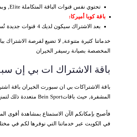
تحتوي نفس قنوات الباقة المتكاملة Elite, وبميزات المشاهدة عبر الانترنت.
باقة كوبا أميركا:
بعد الاشتراك سيكون لديك 4 قنوات جديدة تُسمى MAX, لمتابعة كاس العالم.
خدماتنا كثيرة متنوعة, لا تضيع لفرصة الاشتراك بب
المخصصة بصيانة رسيفر الخيران
باقة الاشتراك ات بي إن سب
باقة الاشتراكات بي ان سبورت الخيران باقة اشتر
المشفرة, حيث باقاتBein Sport متعددة ذلك لتمنح عملائنا ما يطلبونه,
فأصبح بإمكانكم الآن الاستمتاع بمشاهدة أقوى ال
في الكويت عبر خدماتنا التي نوفرها لكم في مختل