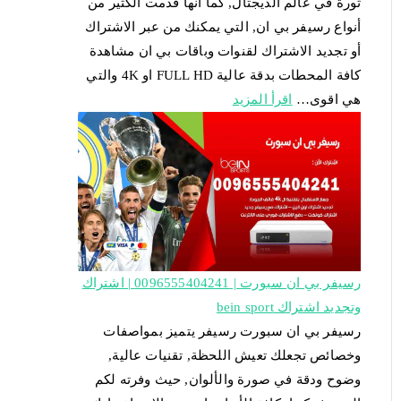
ثورة في عالم الديجتال, كما أنها قدمت الكثير من
أنواع رسيفر بي ان, التي يمكنك من عبر الاشتراك
أو تجديد الاشتراك لقنوات وباقات بي ان مشاهدة
كافة المحطات بدقة عالية FULL HD او 4K والتي
هي اقوى…
اقرأ المزيد
رسيفر بي ان سبورت | 0096555404241 | اشتراك
وتجديد اشتراك bein sport
رسيفر بي ان سبورت رسيفر يتميز بمواصفات
وخصائص تجعلك تعيش اللحظة, تقنيات عالية,
وضوح ودقة في صورة والألوان, حيث وفرته لكم