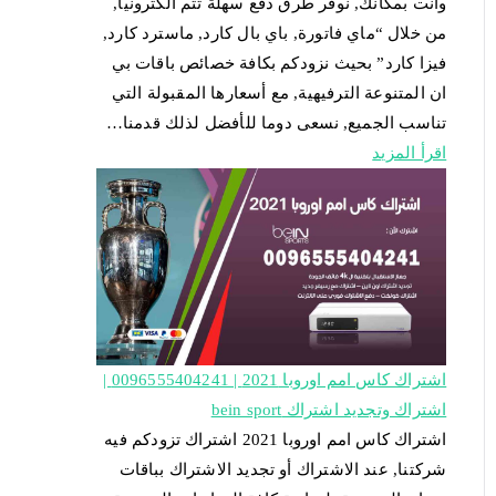
وأنت بمكانك, نوفر طرق دفع سهلة تتم الكترونيا,
من خلال “ماي فاتورة, باي بال كارد, ماسترد كارد,
فيزا كارد” بحيث نزودكم بكافة خصائص باقات بي
ان المتنوعة الترفيهية, مع أسعارها المقبولة التي
تناسب الجميع, نسعى دوما للأفضل لذلك قدمنا…
اقرأ المزيد
اشتراك كاس امم اوروبا 2021 | 0096555404241 |
اشتراك وتجديد اشتراك bein sport
اشتراك كاس امم اوروبا 2021 اشتراك تزودكم فيه
شركتنا, عند الاشتراك أو تجديد الاشتراك بباقات