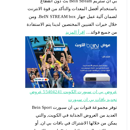
بي ان ستريم Bein Stream بث دون انقطاع
باستخدام أفضل المعدات والتأكد من قوة الانترنت
لضمان آلية عمل جهاز BeIN STREAM box. ومن
خلال خبرات الفنيين المختصين لدينا يتم الاستفادة
من جميع فوائد…
اقرأ المزيد
عروض بي ان سبورت الكويت 55404241 عروض
تجديد باقات بي ان سبورت
توفر مجموعة قنوات بي ان سبورت Bein Sport
العديد من العروض الجذابة في الكويت, والتي
يمكن من خلالها الاشتراك في باقات بي ان, أو