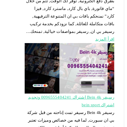
بطرق دفع الكترونية, توفر لك الوقت, تتم من خلال
“ماي فاتورة, باي بال كارد, ماسترد كارد, فيزا
كارد” نمنحكم باقات بي ان المتنوعة الترفيهية,
باقات متكاملة للعائلة, كما نزودكم بخدمة تركيب
رسيفر بي ان, رسيفر بمواصفات خيالية, تمنحك…
اقرأ المزيد
رسيفر Bein 4k اشتراك 0096555404241 وتجديد
اشتراك bein sport
رسيفر Bein 4k رسيفر تمت إتاحته من قبل شركة
بي ان سبورت, لما فيه من خصائص وميزات تعتبر