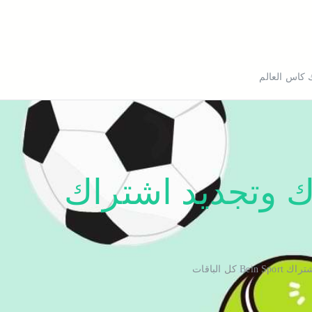
bein sport k
 كاس العالم
خيران 52520080 اشتراك وتجديد اشتراك