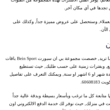
لم، يوفر الفني الاشتراك لهذه المجموعة من القنوات
ن تجدها في أي مكان آخر.
 العملاء, وستحصل على عروض مميزة جداً, وكذلك على
الآن.
ن
باقات بي ان سبورت الخيران معك لتحصل على ما تريد, خصصت مجموعة بي ان سبورت Bein Sport باقات
يع, وبفترات زمنية على حسب طلبك, حيث تستطيع
الاشتراك بباقات الرياضة أو الترفيه او كليهما, ولمدة شهر او 6 اشهر او سنة, ويمكنك التعرف على تفاصيل
6060.
ن Bein تستطيع من خلالها متابعة كل ما ترغب وبأسعار بسيطة وبدقة عالية جداً
يمكنك فعله وأنت في منزلك, حيث نوفر لك خدمة الدفع الالكتروني اون