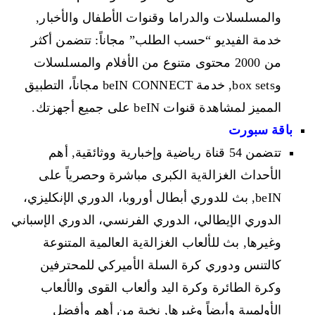
والمسلسلات والدراما وقنوات الأطفال والأخبار,
خدمة الفيديو “حسب الطلب” مجاناً: تتضمن أكثر
من 2000 محتوى متنوع من الأفلام والمسلسلات
وbox sets, خدمة beIN CONNECT مجاناً، التطبيق
المميز لمشاهدة قنوات beIN على جميع أجهزتك.
باقة سبورت
تتضمن 54 قناة رياضية وإخبارية ووثائقية, أهم
الأحداث الغزالةية الكبرى مباشرة وحصرياً على
beIN, بث للدوري أبطال أوروبا، الدوري الإنكليزي،
الدوري الإيطالي، الدوري الفرنسي، الدوري الإسباني
وغيرها, بث للألعاب الغزالةية العالمية المتنوعة
كالتنس ودوري كرة السلة الأميركي للمحترفين
وكرة الطائرة وكرة اليد وألعاب القوى والألعاب
الأولمبية وأيضاً وغيرها, نخبة من أهم وأفضل