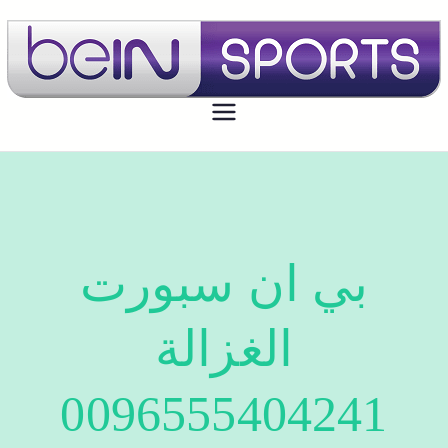
بي ان سبورت الكويت
تجديد اشتراك بي ان سبورت اون لاين
الكويت - bein sport kuwait
بي ان سبورت
الغزالة
0096555404241