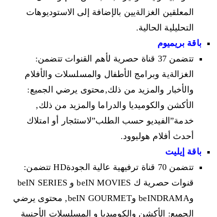
المعلقين الغزالةيين بالإضافة إلى الاستوديوهات
التحليلية الحالية.
باقة بريميوم
تتضمن 37 قناة حصرية لأهم القنوات تتضمن:
الغزالةية وبرامج الأطفال والمسلسلات والأفلام
والأخبار والمزيد من ذلك,محتوى يرضي الجميع:
الأكشن والكوميديا والدراما والمزيد من ذلك,
خدمة”الفيديو حسب الطلب”لاستئجار أو امتلاك
أحدث أفلام هوليوود.
باقة إيليت
تتضمن 70 قناة ترفيهية عالية الجودةHD تتضمن:
قنوات حصرية ك beIN MOVIES و beIN SERIES
وbeINDRAMA وbeIN GOURMET, محتوى يرضي
الجميع: الأكشن والكوميديا و المسلسلات الأجنبية