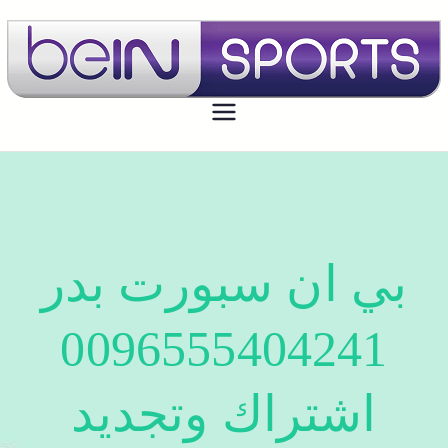
بي ان سبورت الكويت
تجديد اشتراك بي ان سبورت اون لاين
الكويت - bein sport kuwait
بي ان سبورت بدر
0096555404241
اشتراك وتجديد