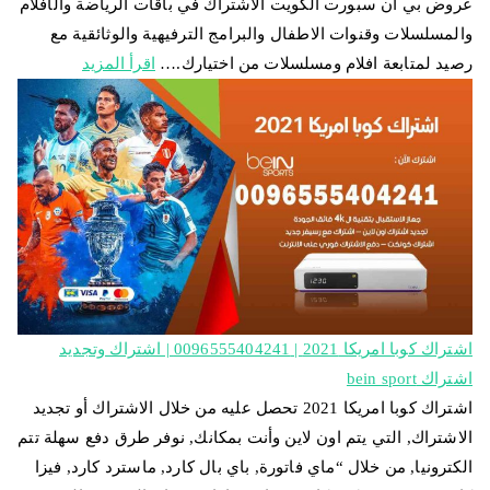
عروض بي ان سبورت الكويت الاشتراك في باقات الرياضة والأفلام
والمسلسلات وقنوات الاطفال والبرامج الترفيهية والوثائقية مع
رصيد لمتابعة افلام ومسلسلات من اختيارك.…
اقرأ المزيد
اشتراك كوبا امريكا 2021 | 0096555404241 | اشتراك وتجديد
اشتراك bein sport
اشتراك كوبا امريكا 2021 تحصل عليه من خلال الاشتراك أو تجديد
الاشتراك, التي يتم اون لاين وأنت بمكانك, نوفر طرق دفع سهلة تتم
الكترونيا, من خلال “ماي فاتورة, باي بال كارد, ماسترد كارد, فيزا