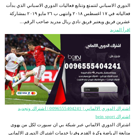
الدوري الاسباني لتتمتع وتتابع فعاليات الدوري الاسباني الذي بدأت
فعالياته في ١٧ اغسطس ٢٠١٨ وانتهى ب ٢٦ مايو ٢٠١٩ بمشاركة
عشرين فريق ويعتبر فريق نادي ريال مدريد صاحب الرقم…
اقرأ المزيد
اشتراك الدوري الالماني | 0096555404241 | اشتراك وتجديد
اشتراك bein sport
اشتراك الدوري الالماني عبر شبكة بي ان سبورت لكل من يهوى
متابعة الرياضة وكرة القدم وفرنا خدمات اشتراك الدوري الالماني