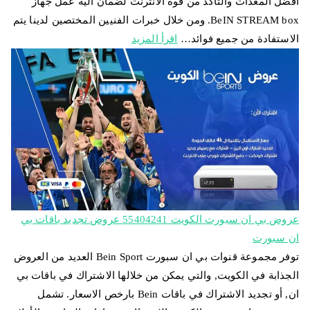
أفضل المعدات والتأكد من قوة الانترنت لضمان آلية عمل جهاز
BeIN STREAM box. ومن خلال خبرات الفنيين المختصين لدينا يتم
الاستفادة من جميع فوائد…
اقرأ المزيد
عروض بي ان سبورت الكويت 55404241 عروض تجديد باقات بي
ان سبورت
توفر مجموعة قنوات بي ان سبورت Bein Sport العديد من العروض
الجذابة في الكويت, والتي يمكن من خلالها الاشتراك في باقات بي
ان, أو تجديد الاشتراك في باقات Bein بارخص الاسعار. تشمل