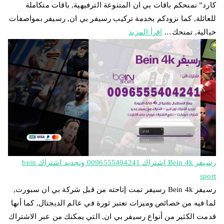
كارد” نمنحكم باقات بي ان المتنوعة الترفيهية, باقات متكاملة
للعائلة, كما نزودكم بخدمة تركيب رسيفر بي ان, رسيفر بمواصفات
خيالية, تمنحك…
اقرأ المزيد
رسيفر Bein 4k اشتراك 0096555404241 وتجديد اشتراك bein
sport
رسيفر Bein 4k رسيفر تمت إتاحته من قبل شركة بي ان سبورت,
لما فيه من خصائص وميزات تعتبر ثورة في عالم الديجتال, كما أنها
قدمت الكثير من أنواع رسيفر بي ان, التي يمكنك من عبر الاشتراك