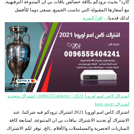
كارد” بحيث نزودكم بكافة خصائص باقات بي ان المتنوعة الترفيهية,
مع أسعارها المقبولة التي تناسب الجميع, نسعى دوما للأفضل
لذلك قدمنا…
اقرأ المزيد
اشتراك كاس امم اوروبا 2021 | 0096555404241 | اشتراك وتجديد
اشتراك bein sport
اشتراك كاس امم اوروبا 2021 اشتراك تزودكم فيه شركتنا, عند
الاشتراك أو تجديد الاشتراك بباقات بي ان المتنوعة, لمتابعة كافة
المباريات الحصرية والمسلسلات والأفلام ,,الخ, نوفر لكم الاشتراك