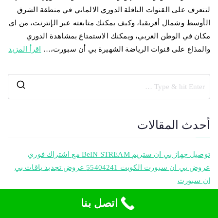
لتتعرف على القنوات الناقلة الدوري الالماني في منطقة الشرق
الأوسط وشمال أفريقيا، وكيف يمكنك متابعته عبر الإنترنت، من اي
مكان في الوطن العربي، ويمكنك الاستمتاع بمشاهدة الدوري
والمذاع على قنوات الرياضة الشهيرة بي أن سبورت،…
اقرأ المزيد
أحدث المقالات
توصيل جهاز بي ان ستريم BeIN STREAM مع اشتراك فوري
عروض بي ان سبورت الكويت 55404241 عروض تجديد باقات بي
ان سبورت
اشتراك كوبا امريكا 2021 | 0096555404241 | اشتراك وتجديد
اتصل بنا
اشتراك bein sport