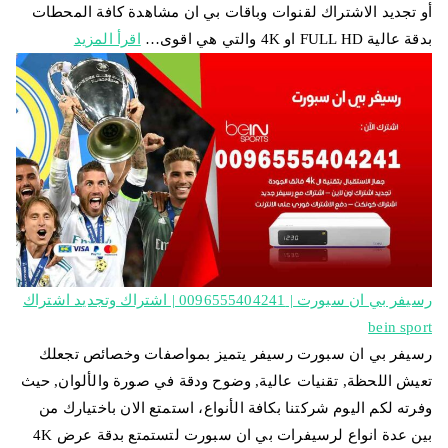
أو تجديد الاشتراك لقنوات وباقات بي ان مشاهدة كافة المحطات
بدقة عالية FULL HD او 4K والتي هي اقوى…
اقرأ المزيد
رسيفر بي ان سبورت | 0096555404241 | اشتراك وتجديد اشتراك
bein sport
رسيفر بي ان سبورت رسيفر يتميز بمواصفات وخصائص تجعلك
تعيش اللحظة, تقنيات عالية, وضوح ودقة في صورة والألوان, حيث
وفرته لكم اليوم شركتنا بكافة الأنواع، استمتع الان باختيارك من
بين عدة انواع لرسيفرات بي ان سبورت لتستمتع بدقة عرض 4K